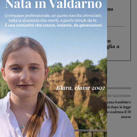
Cronaca
4 Agosto 2026
Un anno fa la strage in A1 in cui morirono
Gianni, Giulia e Franco. Lo schianto, il
processo, lo stop ai sorpassi fra tir....
Cronaca
3 Agosto 2026
Scomparso da una struttura di Castiglion
Fiorentino l’uomo che aveva ucciso la figlia a
Levane nel 2020
Articolo precedente
Articolo successivo
Sorride la Coop Bucine Valdambra,
Aumentano in Toscana bambini e
disco rosso per polisportiva “Galli” e
ragazzi vaccinati dopo la legge
Don Bosco Figline
sull’obbligo. Ultima scadenza il 10
marzo
Ultime Notizie