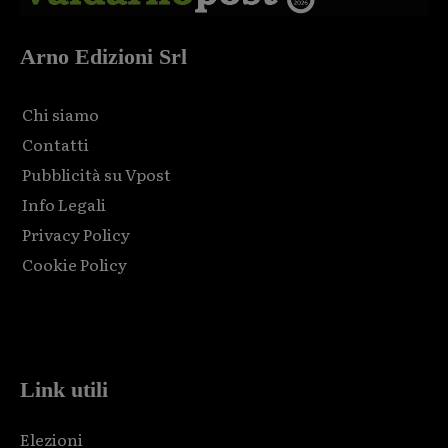
Arno Edizioni Srl
Chi siamo
Contatti
Pubblicità su Vpost
Info Legali
Privacy Policy
Cookie Policy
Html code here! Replace this with any non empty raw html
code and that's it.
Link utili
Elezioni