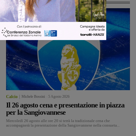
Calcio
Michele Bossini
-
5 Agosto 2026
Il 26 agosto cena e presentazione in piazza
per la Sangiovannese
Mercoledì 26 agosto alle ore 20 si terrà la tradizionale cena che
accompagnerà la presentazione della Sangiovannese nella consueta...