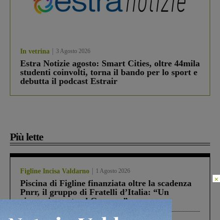
In vetrina
3 Agosto 2026
Estra Notizie agosto: Smart Cities, oltre 44mila
studenti coinvolti, torna il bando per lo sport e
debutta il podcast Estrair
Più lette
Figline Incisa Valdarno
1 Agosto 2026
×
Piscina di Figline finanziata oltre la scadenza
Pnrr, il gruppo di Fratelli d’Italia: “Un
ringraziamento al Governo”