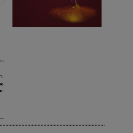
vo
so
ne