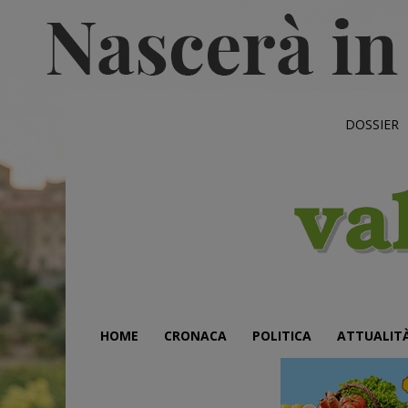
DOSSIER
HOME
CRONACA
POLITICA
ATTUALIT