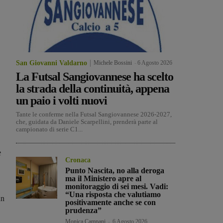
San Giovanni Valdarno
Michele Bossini
-
6 Agosto 2026
La Futsal Sangiovannese ha scelto
la strada della continuità, appena
un paio i volti nuovi
Tante le conferme nella Futsal Sangiovannese 2026-2027,
che, guidata da Daniele Scarpellini, prenderà parte al
campionato di serie C1...
e
Cronaca
Punto Nascita, no alla deroga
ma il Ministero apre al
monitoraggio di sei mesi. Vadi:
“Una risposta che valutiamo
un
positivamente anche se con
prudenza”
Monica Campani
-
6 Agosto 2026