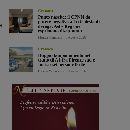
Cronaca
Punto nascita: il CPNN dà
parere negativo alla richiesta di
e
deroga. Asl e Regione
esprimono disappunto
i
Monica Campani
-
6 Agosto 2026
Cronaca
Doppio tamponamento nel
tratto di A1 fra Firenze sud e
Incisa: sei persone ferite
Glenda Venturini
-
6 Agosto 2026