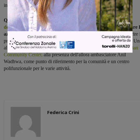
indiani sul territorio per scambi commerciali.
Questa collaborazione aveva già portato
un anno fa una
delegazione di importatori indiani
in Valdambra per incontrare l
aziende olivicole
e vitivinicole, con lo scopo di conoscere e scoprire 
prodotti locali per una possibile apertura verso il mercato indiano. Un
altro progetto inaugurato sempre nel 2017 a Bucine
era stato l'Indian
Community Center,
alla presenza dell'allora ambasciatore Anil
Wadhwa, come punto di riferimento per la comunità e un centro
polifunzionale per le varie attività.
Federica Crini