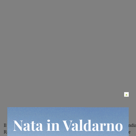
×
Il primo cittadino ha ricevuto questa mattina l’ambasciatrice dell’Indi
Reenat Sandhu, che ha assunto l’incarico lo scorso luglio. Durante