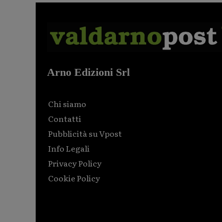
Arno Edizioni Srl
Chi siamo
Contatti
Pubblicità su Vpost
Info Legali
Privacy Policy
Cookie Policy
Html code here! Replace this with any non empty raw
html code and that's it.