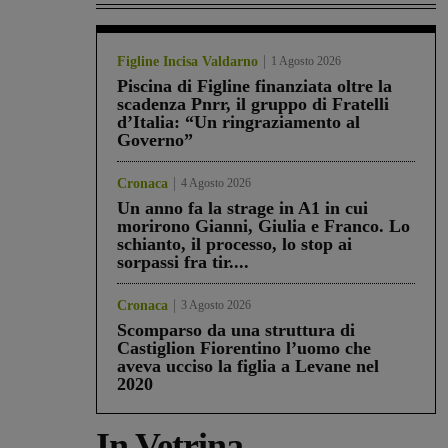
Figline Incisa Valdarno
1 Agosto 2026
Piscina di Figline finanziata oltre la
scadenza Pnrr, il gruppo di Fratelli
d’Italia: “Un ringraziamento al
Governo”
Cronaca
4 Agosto 2026
Un anno fa la strage in A1 in cui
morirono Gianni, Giulia e Franco. Lo
schianto, il processo, lo stop ai
sorpassi fra tir....
Cronaca
3 Agosto 2026
Scomparso da una struttura di
Castiglion Fiorentino l’uomo che
aveva ucciso la figlia a Levane nel
2020
In Vetrina