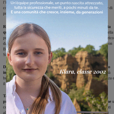
l’incontro è stato sottolineato il legame tra l’amministrazione e la
comunità indiana, ben integrata nel territorio, oltre alla definizione di
proposte per incrementare questo rapporto
Reenat Sandhu,ambasciatrice d’India a Roma, è stata ricevuta
questa mattina a Bucine dal sindaco Pietro Tanzini.
Si tratta della
prima visita nel territorio per l’ambasciatrice che ha assunto l’incarico
dallo scorso luglio ed è stata l’occasione per rafforzare il legame con
Bucine e la comunità indiana del territorio, guidata da Balbir
Singh Pabla, che proseguono già da quattro anni.
Durante l’incontro, il primo cittadino di Bucine ha sottolineato
infatti come i cittadini indiani siano ben integrati
nella comunità
bucinese. L’ambasciatrice ha ringraziato il sindaco per l’accoglienza 
il rappresentante locale per il lavoro svolto.
Tanzini e la signora Sandhu hanno avuto modo di parlare di
progetti e proposte da attuare nel territorio e nelle scuole, come
centro di medicina tradizionale indiana, una sezione di libri dedicati
alla cultura indiana nella biblioteca comunale, la visita di operatori