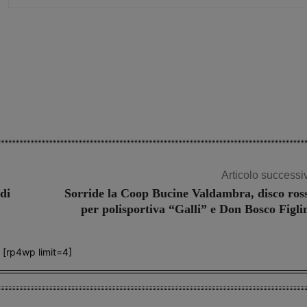
Share
Articolo successi
di
Sorride la Coop Bucine Valdambra, disco ros
per polisportiva “Galli” e Don Bosco Figli
[rp4wp limit=4]