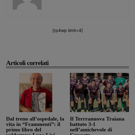
[rp4wp limit=4]
Articoli correlati
Dal treno all’ospedale, la
Il Terrranuova Traiana
vita in “Frammenti”: il
battuto 3-1
primo libro del
nell’amichevole di
valdarnese Luca Livi
Grosseto