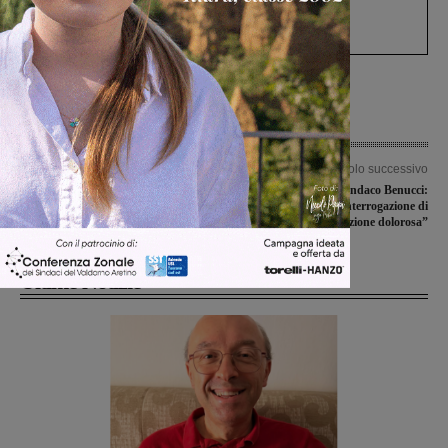
Gianni, Giulia e Franco. Lo schianto, il
processo, lo stop ai sorpassi fra tir....
Articolo precedente
Articolo successivo
Fides, si dimette coach Roberto
Addio Boehringer, il sindaco Benucci:
Righeschi
“Grossa perdita”. Interrogazione di
Calò: “Delocalizzazione dolorosa”
Ultime Notizie