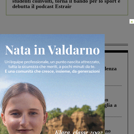
studenti coinvolti, torna il bando per lo sport e
debutta il podcast Estrair
×
Più lette
Figline Incisa Valdarno
1 Agosto 2026
Piscina di Figline finanziata oltre la scadenza
Pnrr, il gruppo di Fratelli d’Italia: “Un
ringraziamento al Governo”
Cronaca
3 Agosto 2026
Scomparso da una struttura di Castiglion
Fiorentino l’uomo che aveva ucciso la figlia a
Levane nel 2020
Cronaca
4 Agosto 2026
Un anno fa la strage in A1 in cui morirono