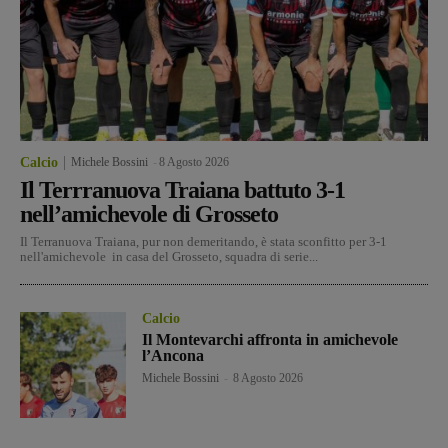
Calcio
Michele Bossini
-
8 Agosto 2026
Il Terrranuova Traiana battuto 3-1
nell’amichevole di Grosseto
Il Terranuova Traiana, pur non demeritando, è stata sconfitto per 3-1
nell'amichevole in casa del Grosseto, squadra di serie...
Calcio
Il Montevarchi affronta in amichevole
l’Ancona
Michele Bossini
-
8 Agosto 2026