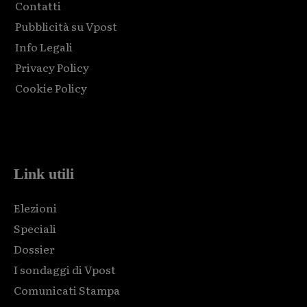
Contatti
Pubblicità su Vpost
Info Legali
Privacy Policy
Cookie Policy
Html code here! Replace this with any non empty raw html
code and that's it.
Link utili
Elezioni
Speciali
Dossier
I sondaggi di Vpost
Comunicati Stampa