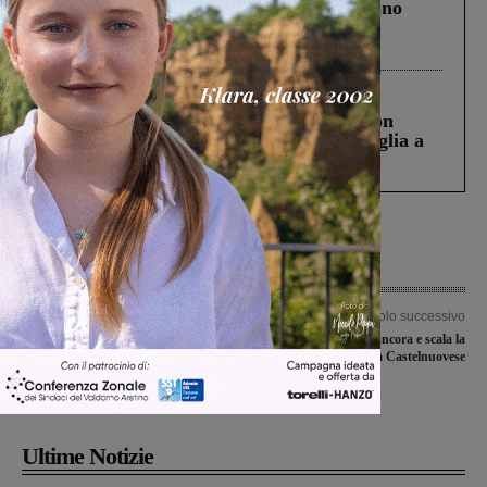
Un anno fa la strage in A1 in cui morirono
Gianni, Giulia e Franco. Lo schianto, il
processo, lo stop ai sorpassi fra tir....
Cronaca
3 Agosto 2026
Scomparso da una struttura di Castiglion
Fiorentino l’uomo che aveva ucciso la figlia a
Levane nel 2020
Articolo precedente
Articolo successivo
Lorenzo Foggi: presentato al liceo
La Rignanese vince ancora e scala la
Varchi un video documentario sul
classifica, cade la Castelnuovese
Vicebrigadiere dei Carabinieri
medaglia di Bronzo al Valor Militare
Ultime Notizie