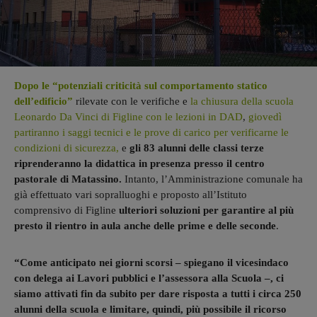
Dopo le “potenziali criticità sul comportamento statico
dell’edificio”
rilevate con le verifiche e
la chiusura della scuola
Leonardo Da Vinci di Figline con le lezioni in DAD
,
giovedì
partiranno i saggi tecnici e le prove di carico per verificarne le
condizioni di sicurezza,
e
gli 83 alunni delle classi terze
riprenderanno la didattica in presenza presso il centro
pastorale di Matassino.
Intanto, l’Amministrazione comunale ha
già effettuato vari sopralluoghi e proposto all’Istituto
comprensivo di Figline
ulteriori soluzioni per garantire al più
presto il rientro in aula anche delle prime e delle seconde
.
“Come anticipato nei giorni scorsi – spiegano il vicesindaco
con delega ai Lavori pubblici e l’assessora alla Scuola –, ci
siamo attivati fin da subito per dare risposta a tutti i circa 250
alunni della scuola e limitare, quindi, più possibile il ricorso