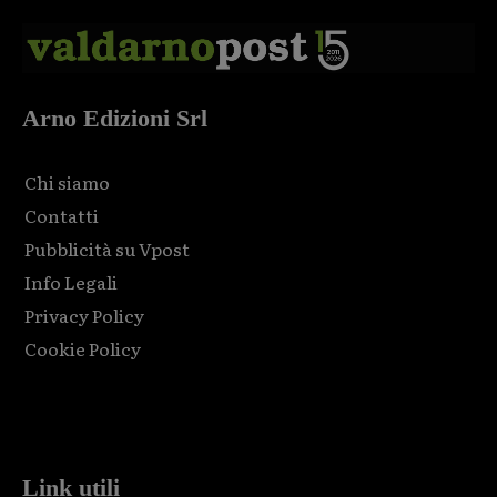
Arno Edizioni Srl
Chi siamo
Contatti
Pubblicità su Vpost
Info Legali
Privacy Policy
Cookie Policy
Html code here! Replace this with any non empty raw html
code and that's it.
Link utili