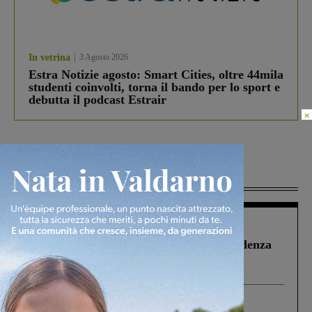
In vetrina
3 Agosto 2026
Estra Notizie agosto: Smart Cities, oltre 44mila
studenti coinvolti, torna il bando per lo sport e
debutta il podcast Estrair
×
Più lette
Figline Incisa Valdarno
1 Agosto 2026
Piscina di Figline finanziata oltre la scadenza
Pnrr, il gruppo di Fratelli d’Italia: “Un
ringraziamento al Governo”
Cronaca
4 Agosto 2026