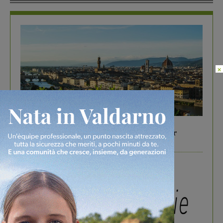
×
In vetrina
6 Agosto 2026
Gita di famiglia a Firenze: 5 idee per far
divertire i tuoi figli