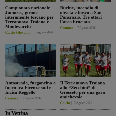
Campionato nazionale
Bucine, incendio di
Juniores, girone
oliveta e bosco a San
interamente toscano per
Pancrazio. Tre ettari
Terranuova Traiana e
l’area bruciata
Montevarchi
Cronaca
7 Agosto 2026
Calcio Giovanili
8 Agosto 2026
Autostrada, furgoncino a
Il Terranuova Traiana
fuoco tra Firenze sud e
allo “Zecchini” di
Incisa Reggello
Grosseto per una gara
amichevole
Cronaca
7 Agosto 2026
Calcio
7 Agosto 2026
In Vetrina