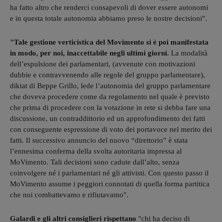
ha fatto altro che renderci consapevoli di dover essere autonomi
e in questa totale autonomia abbiamo preso le nostre decisioni".
"Tale gestione verticistica del Movimento si è poi manifestata
in modo, per noi, inaccettabile negli ultimi giorni.
La modalità
dell’espulsione dei parlamentari, (avvenute con motivazioni
dubbie e contravvenendo alle regole del gruppo parlamentare),
diktat di Beppe Grillo, lede l’autonomia del gruppo parlamentare
che doveva procedere come da regolamento nel quale è previsto
che prima di procedere con la votazione in rete si debba fare una
discussione, un contraddittorio ed un approfondimento dei fatti
con conseguente espressione di voto dei portavoce nel merito dei
fatti. Il successivo annuncio del nuovo “direttorio” è stata
l’ennesima conferma della svolta autoritaria impressa al
MoVimento. Tali decisioni sono cadute dall’alto, senza
coinvolgere né i parlamentari né gli attivisti. Con questo passo il
MoVimento assume i peggiori connotati di quella forma partitica
che noi combattevamo e rifiutavamo".
Galardi e gli altri consiglieri rispettano
"
chi ha deciso di