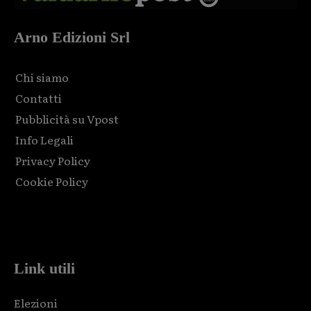
Arno Edizioni Srl
Chi siamo
Contatti
Pubblicità su Vpost
Info Legali
Privacy Policy
Cookie Policy
Html code here! Replace this with any non empty raw html
code and that's it.
Link utili
Elezioni