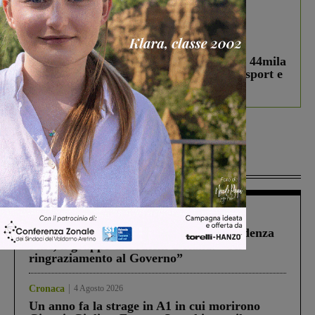
In vetrina
3 Agosto 2026
Estra Notizie agosto: Smart Cities, oltre 44mila
studenti coinvolti, torna il bando per lo sport e
debutta il podcast Estrair
Più lette
Figline Incisa Valdarno
1 Agosto 2026
Piscina di Figline finanziata oltre la scadenza
Pnrr, il gruppo di Fratelli d’Italia: “Un
ringraziamento al Governo”
Cronaca
4 Agosto 2026
Un anno fa la strage in A1 in cui morirono