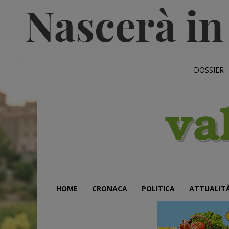
DOSSIER
HOME
CRONACA
POLITICA
ATTUALIT