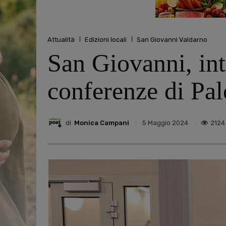
Attualità
Edizioni locali
San Giovanni Valdarno
San Giovanni, inti
conferenze di Pa
di
Monica Campani
2124
5 Maggio 2024