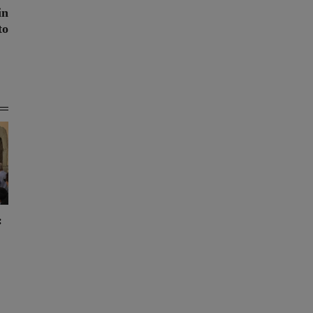
in
to
: