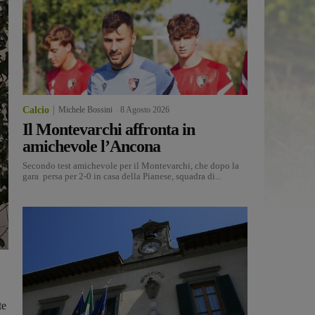
Calcio
Michele Bossini
-
8 Agosto 2026
Il Montevarchi affronta in
amichevole l’Ancona
Secondo test amichevole per il Montevarchi, che dopo la
gara persa per 2-0 in casa della Pianese, squadra di...
te