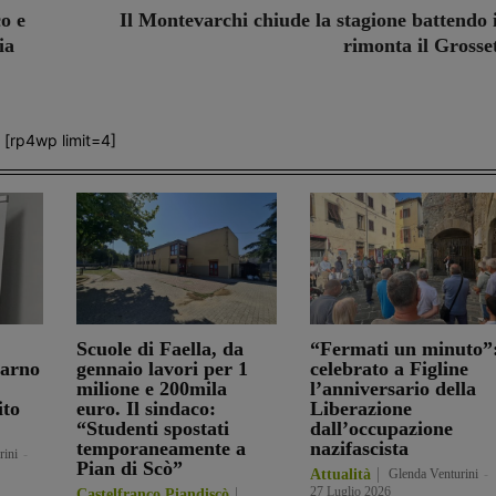
o e
Il Montevarchi chiude la stagione battendo 
ia
rimonta il Grosse
[rp4wp limit=4]
Scuole di Faella, da
“Fermati un minuto”
darno
gennaio lavori per 1
celebrato a Figline
milione e 200mila
l’anniversario della
ito
euro. Il sindaco:
Liberazione
“Studenti spostati
dall’occupazione
temporaneamente a
nazifascista
rini
-
Pian di Scò”
Attualità
Glenda Venturini
-
27 Luglio 2026
Castelfranco Piandiscò