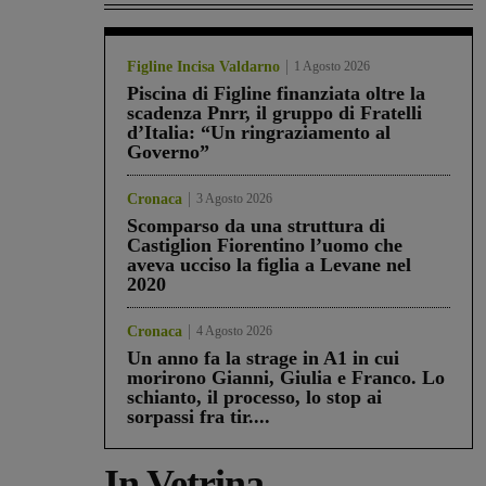
Figline Incisa Valdarno
1 Agosto 2026
Piscina di Figline finanziata oltre la
scadenza Pnrr, il gruppo di Fratelli
d’Italia: “Un ringraziamento al
Governo”
Cronaca
3 Agosto 2026
Scomparso da una struttura di
Castiglion Fiorentino l’uomo che
aveva ucciso la figlia a Levane nel
2020
Cronaca
4 Agosto 2026
Un anno fa la strage in A1 in cui
morirono Gianni, Giulia e Franco. Lo
schianto, il processo, lo stop ai
sorpassi fra tir....
In Vetrina