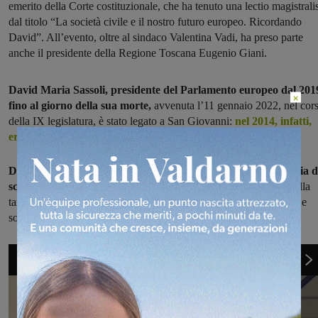
emerito della Corte costituzionale, che ha tenuto una lectio magistrali
dal titolo “La società civile e il nostro futuro europeo. Ricordando
David”. All’evento, oltre al sindaco Valentina Vadi, ha preso parte
anche il presidente della Regione Toscana Eugenio Giani.
David Maria Sassoli, presidente del Parlamento europeo dal 201
×
fino al giorno della sua morte,
avvenuta l’11 gennaio 2022, nel cor
della IX legislatura, è stato legato a San Giovanni:
nel 2014, infatti,
era presente al taglio del nastro del Punto Amico.
Dopo la conferenza di Giuliano Amato è avvenuta la cerimonia d
scopertura della targa alla presenza di tantissimi cittadini
. Sulla
targa la frase “La politica dei valori e delle idee ha una forza mite e
sorridente” (David Maria Sassoli)
1
di 7