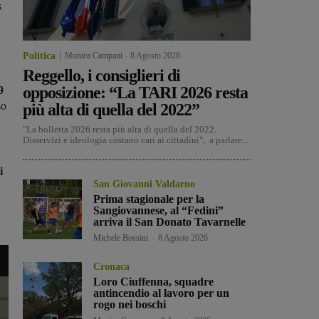
s
Politica
Monica Campani
-
8 Agosto 2026
Reggello, i consiglieri di
opposizione: “La TARI 2026 resta
9
so
più alta di quella del 2022”
"La bolletta 2026 resta più alta di quella del 2022.
Disservizi e ideologia costano cari ai cittadini", a parlare...
i
San Giovanni Valdarno
Prima stagionale per la
Sangiovannese, al “Fedini”
arriva il San Donato Tavarnelle
Michele Bossini
-
8 Agosto 2026
Cronaca
Loro Ciuffenna, squadre
antincendio al lavoro per un
rogo nei boschi