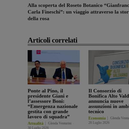
Alla scoperta del Roseto Botanico “Gianfranc
Carla Fineschi”: un viaggio attraverso la stor
della rosa
Articoli correlati
Ponte al Pino, il
Il Consorzio di
presidente Giani e
Bonifica Alto Val
l’assessore Boni:
annuncia nuove
“Emergenza nazionale
assunzioni in amb
gestita con grande
tecnico
lavoro di squadra”
Economia
Glenda Ventu
28 Luglio 2026
Attualità
Glenda Venturini
-
30 Luglio 2026