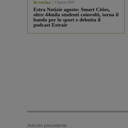
In vetrina
3 Agosto 2026
Estra Notizie agosto: Smart Cities,
oltre 44mila studenti coinvolti, torna il
bando per lo sport e debutta il
podcast Estrair
Articolo precedente