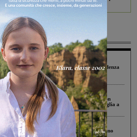
debutta il podcast Estrair
Più lette
Figline Incisa Valdarno
1 Agosto 2026
Piscina di Figline finanziata oltre la scadenza
Pnrr, il gruppo di Fratelli d’Italia: “Un
ringraziamento al Governo”
Cronaca
3 Agosto 2026
Scomparso da una struttura di Castiglion
Fiorentino l’uomo che aveva ucciso la figlia a
Levane nel 2020
Cronaca
4 Agosto 2026
Un anno fa la strage in A1 in cui morirono
Gianni, Giulia e Franco. Lo schianto, il