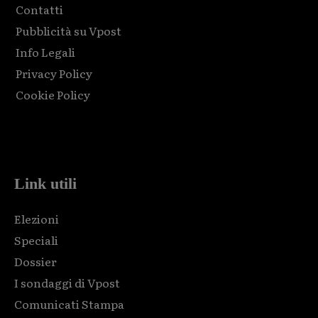
Contatti
Pubblicità su Vpost
Info Legali
Privacy Policy
Cookie Policy
Html code here! Replace this with any non empty raw html
code and that's it.
Link utili
Elezioni
Speciali
Dossier
I sondaggi di Vpost
Comunicati Stampa