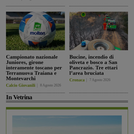
Campionato nazionale
Bucine, incendio di
Juniores, girone
oliveta e bosco a San
interamente toscano per
Pancrazio. Tre ettari
Terranuova Traiana e
l’area bruciata
Montevarchi
Cronaca
7 Agosto 2026
Calcio Giovanili
8 Agosto 2026
In Vetrina