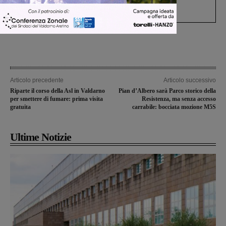
processo, lo stop ai sorpassi fra tir....
Articolo precedente
Articolo successivo
Riparte il corso della Asl in Valdarno
Pian d’Albero sarà Parco storico della
per smettere di fumare: prima visita
Resistenza, ma senza accesso
gratuita
carrabile: bocciata mozione M5S
Ultime Notizie