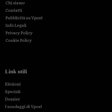
Chi siamo
Contatti
Pubblicità su Vpost
Info Legali
Privacy Policy
Cookie Policy
Html code here! Replace this with any non empty raw html
code and that's it.
Link utili
Elezioni
Speciali
Dossier
I sondaggi di Vpost