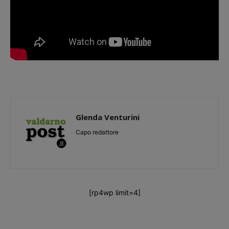
Glenda Venturini
Capo redattore
[rp4wp limit=4]