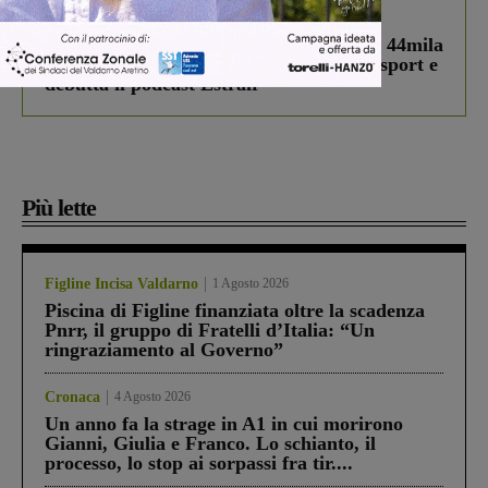
In vetrina
3 Agosto 2026
Estra Notizie agosto: Smart Cities, oltre 44mila
studenti coinvolti, torna il bando per lo sport e
debutta il podcast Estrair
Più lette
Figline Incisa Valdarno
1 Agosto 2026
Piscina di Figline finanziata oltre la scadenza
Pnrr, il gruppo di Fratelli d’Italia: “Un
ringraziamento al Governo”
Cronaca
4 Agosto 2026
Un anno fa la strage in A1 in cui morirono
Gianni, Giulia e Franco. Lo schianto, il
processo, lo stop ai sorpassi fra tir....