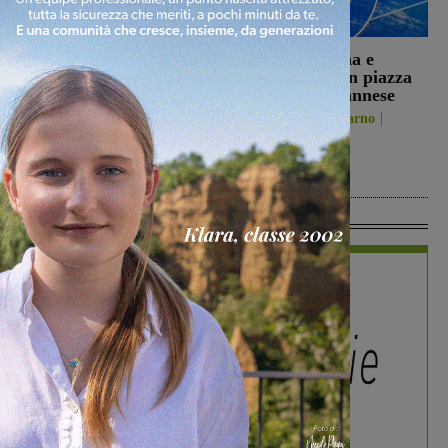
Il Comune di Laterina
Il 26 agosto cena e
Pergine nel progetto
presentazione in piazza
‘Footsteps’. La storia di
per la Sangiovannese
Solomon Saltiel
San Giovanni Valdarno
riaccende i riflettori sul
5 Agosto 2026
campo di Laterina
Laterina Pergine
6 Agosto 2026
In Vetrina