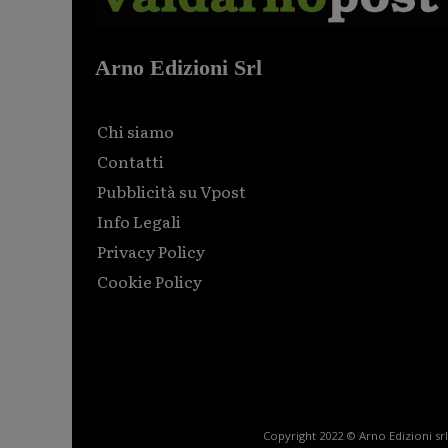
Arno Edizioni Srl
Chi siamo
Contatti
Pubblicità su Vpost
Info Legali
Privacy Policy
Cookie Policy
Html code here! Replace this with any non empty raw
html code and that's it.
Copyright 2022 © Arno Edizioni srl 