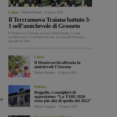
Calcio
Michele Bossini
-
8 Agosto 2026
Il Terrranuova Traiana battuto 3-
1 nell’amichevole di Grosseto
Il Terranuova Traiana, pur non demeritando, è stata
sconfitto per 3-1 nell'amichevole in casa del Grosseto,
squadra di serie...
Calcio
Il Montevarchi affronta in
amichevole l’Ancona
Michele Bossini
-
8 Agosto 2026
Politica
Reggello, i consiglieri di
opposizione: “La TARI 2026
ne
resta più alta di quella del 2022”
Monica Campani
-
8 Agosto 2026