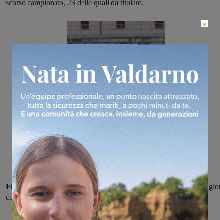
scorso campionato, 23 delle quali da titolare.
×
Fiaschi, attaccante classe 2005
, ha invece terminato la scorsa stagio
con
32 gettoni e 2 gol.