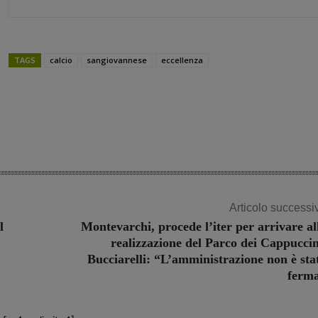
TAGS
calcio
sangiovannese
eccellenza
Share
Articolo successi
l
Montevarchi, procede l’iter per arrivare al
realizzazione del Parco dei Cappuccin
Bucciarelli: “L’amministrazione non è sta
ferm