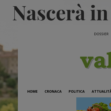
DOSSIER
HOME
CRONACA
POLITICA
ATTUALIT