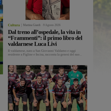
Cultura
Martina Giardi
-
9 Agosto 2026
Dal treno all’ospedale, la vita in
“Frammenti”: il primo libro del
valdarnese Luca Livi
Il valdarnese, nato a San Giovanni Valdarno e oggi
residente a Figline e Incisa, racconta la genesi del suo...