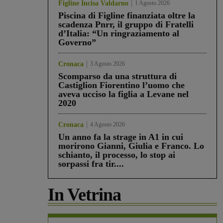
Figline Incisa Valdarno
1 Agosto 2026
Piscina di Figline finanziata oltre la
scadenza Pnrr, il gruppo di Fratelli
d’Italia: “Un ringraziamento al
Governo”
Cronaca
3 Agosto 2026
Scomparso da una struttura di
Castiglion Fiorentino l’uomo che
aveva ucciso la figlia a Levane nel
2020
Cronaca
4 Agosto 2026
Un anno fa la strage in A1 in cui
morirono Gianni, Giulia e Franco. Lo
schianto, il processo, lo stop ai
sorpassi fra tir....
In Vetrina