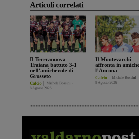
Articoli correlati
Il Terrranuova
Il Montevarchi
Traiana battuto 3-1
affronta in amich
nell’amichevole di
l’Ancona
Grosseto
Calcio
Michele Bossini
-
8 Agosto 2026
Calcio
Michele Bossini
-
8 Agosto 2026