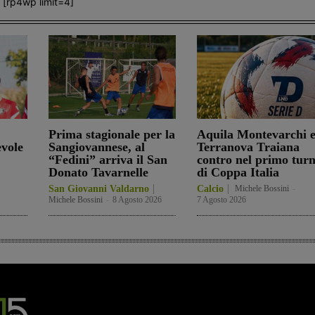
[rp4wp limit=4]
Prima stagionale per la
Aquila Montevarchi 
evole
Sangiovannese, al
Terranova Traiana
“Fedini” arriva il San
contro nel primo tur
Donato Tavarnelle
di Coppa Italia
San Giovanni Valdarno
Calcio
Michele Bossini
-
Michele Bossini
-
8 Agosto 2026
7 Agosto 2026