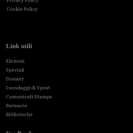
Cookie Policy
Html code here! Replace this with any non empty raw html
code and that's it.
Link utili
Elezioni
Speciali
Dossier
I sondaggi di Vpost
Comunicati Stampa
Farmacie
Biblioteche