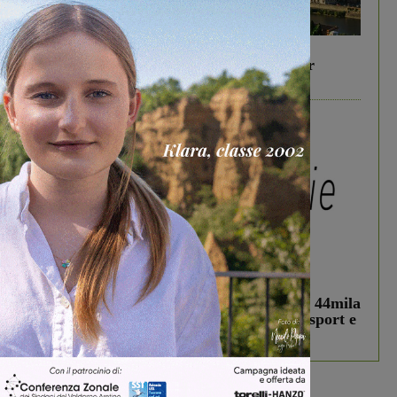
In vetrina
6 Agosto 2026
Gita di famiglia a Firenze: 5 idee per far
divertire i tuoi figli
In vetrina
3 Agosto 2026
Estra Notizie agosto: Smart Cities, oltre 44mila
studenti coinvolti, torna il bando per lo sport e
debutta il podcast Estrair