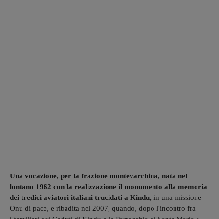
Una vocazione, per la frazione montevarchina, nata nel
lontano 1962 con la realizzazione il monumento alla memoria
dei tredici aviatori italiani trucidati a Kindu,
in una missione
Onu di pace, e ribadita nel 2007, quando, dopo l'incontro fra
i familiari dei Caduti di Kindu e la Parrocchia di Santa Maria a