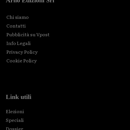
Arno Edizioni Srl
Chi siamo
Contatti
Pubblicità su Vpost
Info Legali
Privacy Policy
Cookie Policy
Html code here! Replace this with any non empty raw html
code and that's it.
Link utili
Elezioni
Speciali
Dossier