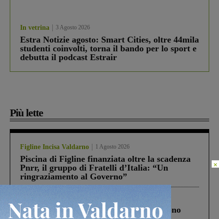
In vetrina
3 Agosto 2026
Estra Notizie agosto: Smart Cities, oltre 44mila
studenti coinvolti, torna il bando per lo sport e
debutta il podcast Estrair
Più lette
Figline Incisa Valdarno
1 Agosto 2026
Piscina di Figline finanziata oltre la scadenza
×
Pnrr, il gruppo di Fratelli d’Italia: “Un
ringraziamento al Governo”
Cronaca
4 Agosto 2026
Un anno fa la strage in A1 in cui morirono
Gianni, Giulia e Franco. Lo schianto, il