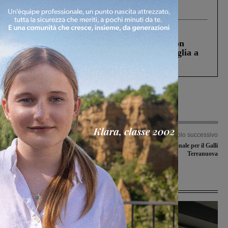
processo, lo stop ai sorpassi fra tir....
Cronaca
3 Agosto 2026
Scomparso da una struttura di Castiglion
Fiorentino l’uomo che aveva ucciso la figlia a
Levane nel 2020
Articolo precedente
Articolo successivo
Ultima C2 al via per Fides, Synergy e
Debutto nazionale per il Galli
Polisportiva Galli
Terranuova
Ultime Notizie