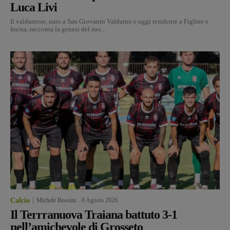
Luca Livi
Il valdarnese, nato a San Giovanni Valdarno e oggi residente a Figline e
Incisa, racconta la genesi del suo...
Calcio
Michele Bossini
-
8 Agosto 2026
Il Terrranuova Traiana battuto 3-1
nell’amichevole di Grosseto