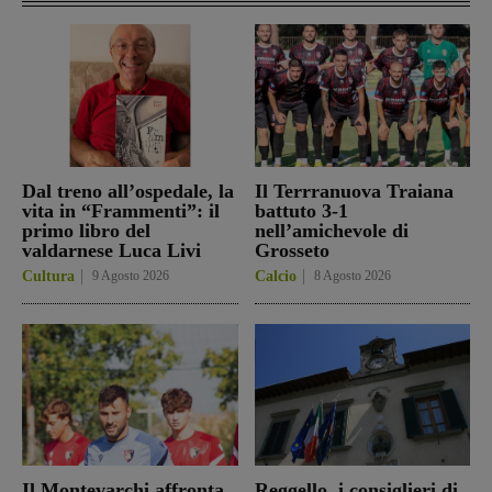
Dal treno all’ospedale, la
Il Terrranuova Traiana
vita in “Frammenti”: il
battuto 3-1
primo libro del
nell’amichevole di
valdarnese Luca Livi
Grosseto
Cultura
9 Agosto 2026
Calcio
8 Agosto 2026
Il Montevarchi affronta
Reggello, i consiglieri di