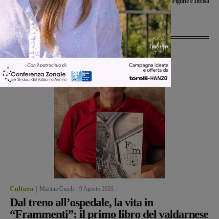
nuovo comune di Figline e Incisa
Ultime Notizie
Cultura
Martina Giardi
-
9 Agosto 2026
Dal treno all’ospedale, la vita in
“Frammenti”: il primo libro del valdarnese