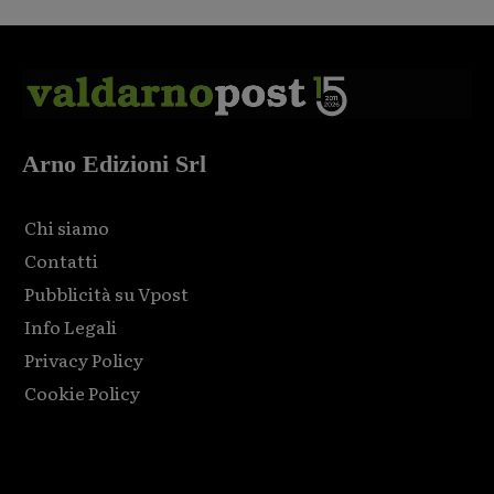
Arno Edizioni Srl
Chi siamo
Contatti
Pubblicità su Vpost
Info Legali
Privacy Policy
Cookie Policy
Html code here! Replace this with any non empty raw html
code and that's it.