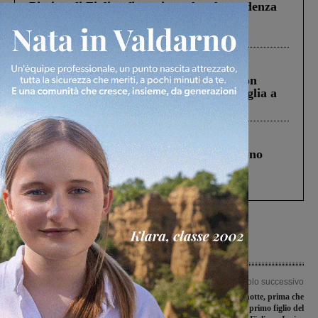
Piscina di Figline finanziata oltre la scadenza
Pnrr, il gruppo di Fratelli d’Italia: “Un
ringraziamento al Governo”
Cronaca
3 Agosto 2026
Scomparso da una struttura di Castiglion
Fiorentino l’uomo che aveva ucciso la figlia a
Levane nel 2020
Cronaca
4 Agosto 2026
Un anno fa la strage in A1 in cui morirono
Gianni, Giulia e Franco. Lo schianto, il
processo, lo stop ai sorpassi fra tir....
Articolo precedente
Articolo successivo
Sfida di cartello a Faella dove arriva il
Nasce in casa nella notte, prima che
Pergine
arrivi l’ambulanza. Il primo figlio del