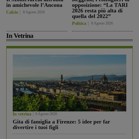
in amichevole l’Ancona
opposizione: “La TARI
2026 resta più alta di
Calcio
8 Agosto 2026
quella del 2022”
Politica
8 Agosto 2026
In Vetrina
In vetrina
6 Agosto 2026
Gita di famiglia a Firenze: 5 idee per far
divertire i tuoi figli