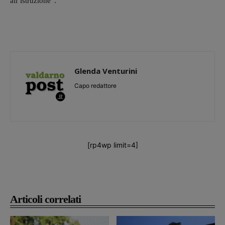
all’istruzione”.
Glenda Venturini
Capo redattore
[rp4wp limit=4]
Articoli correlati