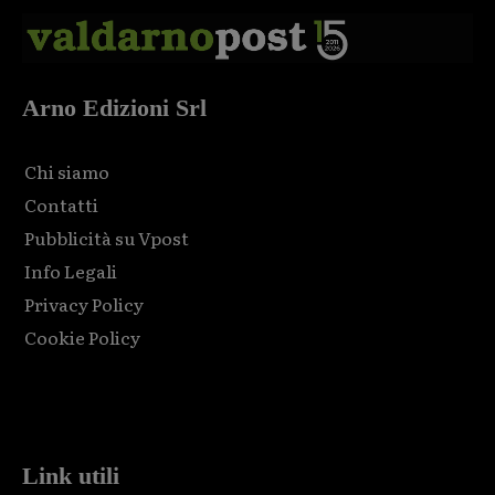
Arno Edizioni Srl
Chi siamo
Contatti
Pubblicità su Vpost
Info Legali
Privacy Policy
Cookie Policy
Html code here! Replace this with any non empty raw html
code and that's it.
Link utili