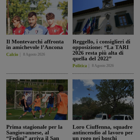
Il Montevarchi affronta
Reggello, i consiglieri di
in amichevole l’Ancona
opposizione: “La TARI
2026 resta più alta di
Calcio
8 Agosto 2026
quella del 2022”
Politica
8 Agosto 2026
Prima stagionale per la
Loro Ciuffenna, squadre
Sangiovannese, al
antincendio al lavoro per
“Fedini” arriva il San
un rogo nei boschi