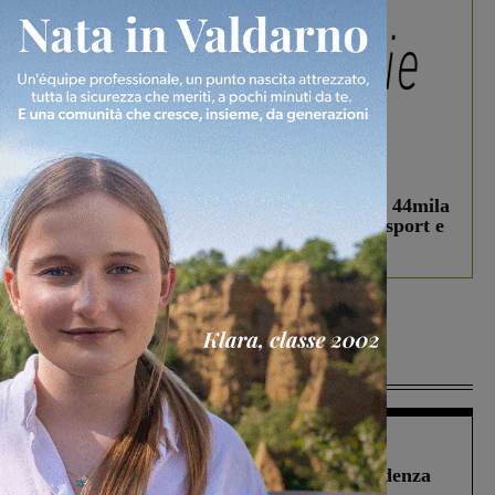
In vetrina
3 Agosto 2026
Estra Notizie agosto: Smart Cities, oltre 44mila
studenti coinvolti, torna il bando per lo sport e
debutta il podcast Estrair
Più lette
Figline Incisa Valdarno
1 Agosto 2026
Piscina di Figline finanziata oltre la scadenza