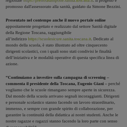
regionale
https://prenotatampone.sanita.toscana.it
. Il progetto è
promosso dall'assessorato alla sanità, guidato da Simone Bezzini.
Presentato nel contempo anche il nuovo portale online
appositamente progettato e realizzato dal settore Sanità digitale
della Regione Toscana, raggiungibile
all’indirizzo
https://scuolesicure.sanita.toscana.it
. Dedicato al
mondo della scuola, è stato illustrato ad oltre cinquecento
dirigenti scolastici, con i quali sono stati condivisi le finalità
dell’iniziativa e le modalità operative di questa specifica linea di
azione.
“Continuiamo a investire sulla campagna di screening –
commenta il presidente della Toscana, Eugenio Giani –
perché
vogliamo che le scuole rimangano sempre aperte in sicurezza.
Dal mondo della scuola arrivano segnali incoraggianti. Dirigenti
e personale scolastico stanno facendo un lavoro straordinario,
immenso, e sempre con grande spirito di collaborazione, per
garantire la continuità della didattica ai nostri studenti. Anche le
nostre ragazze e ragazzi stanno facendo la loro parte con senso