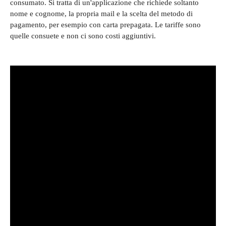
consumato. Si tratta di un'applicazione che richiede soltanto
nome e cognome, la propria mail e la scelta del metodo di
pagamento, per esempio con carta prepagata. Le tariffe sono
quelle consuete e non ci sono costi aggiuntivi.