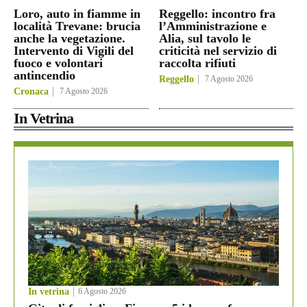
Loro, auto in fiamme in
Reggello: incontro fra
località Trevane: brucia
l’Amministrazione e
anche la vegetazione.
Alia, sul tavolo le
Intervento di Vigili del
criticità nel servizio di
fuoco e volontari
raccolta rifiuti
antincendio
Reggello
7 Agosto 2026
Cronaca
7 Agosto 2026
In Vetrina
In vetrina
6 Agosto 2026