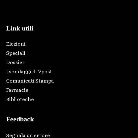
Html code here! Replace this with any non empty raw html
code and that's it.
Link utili
Elezioni
Speciali
Dossier
I sondaggi di Vpost
Comunicati Stampa
Farmacie
Biblioteche
Feedback
Segnala un errore