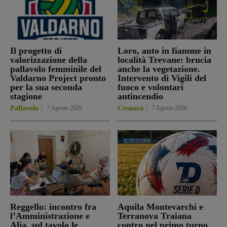
Il progetto di
Loro, auto in fiamme in
valorizzazione della
località Trevane: brucia
pallavolo femminile del
anche la vegetazione.
Valdarno Project pronto
Intervento di Vigili del
per la sua seconda
fuoco e volontari
stagione
antincendio
Pallavolo
7 Agosto 2026
Cronaca
7 Agosto 2026
Reggello: incontro fra
Aquila Montevarchi e
l’Amministrazione e
Terranova Traiana
Alia, sul tavolo le
contro nel primo turno