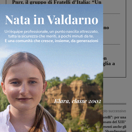
Pnrr, il gruppo di Fratelli d’Italia: “Un
ringraziamento al Governo”
Cronaca
4 Agosto 2026
Un anno fa la strage in A1 in cui morirono
Gianni, Giulia e Franco. Lo schianto, il
processo, lo stop ai sorpassi fra tir....
Cronaca
3 Agosto 2026
Scomparso da una struttura di Castiglion
Fiorentino l’uomo che aveva ucciso la figlia a
Levane nel 2020
Articolo precedente
Articolo successivo
Banda larga, entro dicembre connesso
“Tra mercatali e castelli”: per una
gran parte del Valdarno. Intanto la
domenica tuffo nel passato del XIII°
Regione pensa alla banda ultralarga
secolo. Presenti anche gli
Sbandieratori