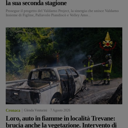
la sua seconda stagione
Prosegue il progetto del Valdarno Project, la sinergia che unisce Valdarno
Insieme di Figline, Pallavolo Piandiscò e Volley Arno...
Cronaca
Glenda Venturini
-
7 Agosto 2026
Loro, auto in fiamme in località Trevane:
brucia anche la vegetazione. Intervento di