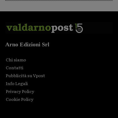
Arno Edizioni Srl
Chi siamo
Contatti
Pubblicità su Vpost
Info Legali
Privacy Policy
Cookie Policy
Html code here! Replace this with any non empty raw html
code and that's it.