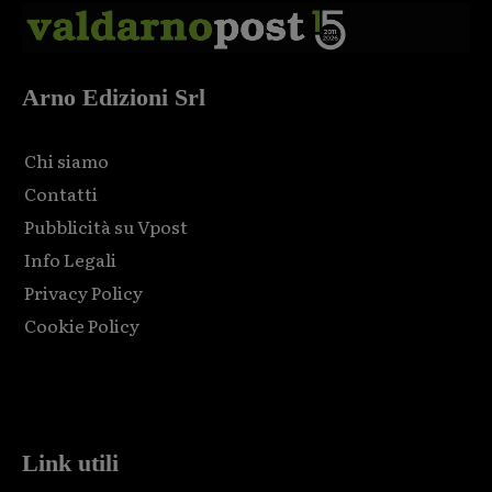
Arno Edizioni Srl
Chi siamo
Contatti
Pubblicità su Vpost
Info Legali
Privacy Policy
Cookie Policy
Html code here! Replace this with any non empty raw html
code and that's it.
Link utili