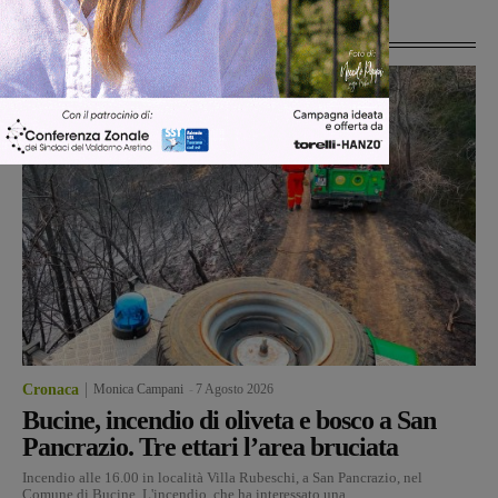
Ultime Notizie
Cronaca
Monica Campani
-
7 Agosto 2026
Bucine, incendio di oliveta e bosco a San
Pancrazio. Tre ettari l’area bruciata
Incendio alle 16.00 in località Villa Rubeschi, a San Pancrazio, nel
Comune di Bucine. L'incendio, che ha interessato una...