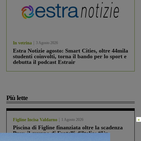
In vetrina
3 Agosto 2026
Estra Notizie agosto: Smart Cities, oltre 44mila
studenti coinvolti, torna il bando per lo sport e
debutta il podcast Estrair
Più lette
×
Figline Incisa Valdarno
1 Agosto 2026
Piscina di Figline finanziata oltre la scadenza
Pnrr, il gruppo di Fratelli d’Italia: “Un
ringraziamento al Governo”