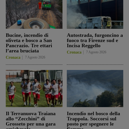
Bucine, incendio di
Autostrada, furgoncino a
oliveta e bosco a San
fuoco tra Firenze sud e
Pancrazio. Tre ettari
Incisa Reggello
l’area bruciata
Cronaca
7 Agosto 2026
Cronaca
7 Agosto 2026
Il Terranuova Traiana
Incendio nel bosco della
allo “Zecchini” di
Trappola. Soccorsi sul
Grosseto per una gara
posto per spegnere le