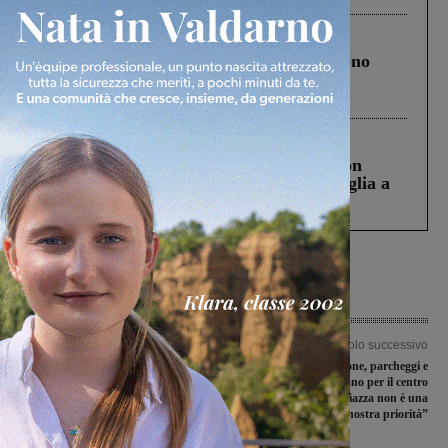
Cronaca
4 Agosto 2026
Un anno fa la strage in A1 in cui morirono
Gianni, Giulia e Franco. Lo schianto, il
processo, lo stop ai sorpassi fra tir....
Cronaca
3 Agosto 2026
Scomparso da una struttura di Castiglion
Fiorentino l’uomo che aveva ucciso la figlia a
Levane nel 2020
Articolo precedente
Articolo successivo
Alessia Leolini torna in Nazionale, a
Mercato, illuminazione, parcheggi e
Jesolo sfiderà le stelle degli Usa
viabilità: ecco il piano per il centro
storico. “Riaprire la piazza non è una
nostra priorità”