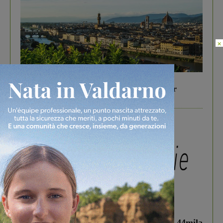
×
In vetrina
6 Agosto 2026
Gita di famiglia a Firenze: 5 idee per far
divertire i tuoi figli
In vetrina
3 Agosto 2026
Estra Notizie agosto: Smart Cities, oltre 44mila