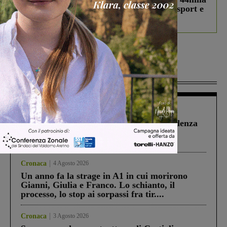
studenti coinvolti, torna il bando per lo sport e
debutta il podcast Estrair
Più lette
Figline Incisa Valdarno
1 Agosto 2026
Piscina di Figline finanziata oltre la scadenza
Pnrr, il gruppo di Fratelli d’Italia: “Un
ringraziamento al Governo”
Cronaca
4 Agosto 2026
Un anno fa la strage in A1 in cui morirono
Gianni, Giulia e Franco. Lo schianto, il
processo, lo stop ai sorpassi fra tir....
Cronaca
3 Agosto 2026