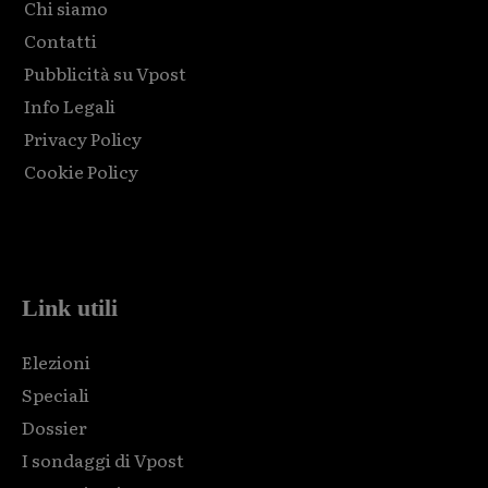
Chi siamo
Contatti
Pubblicità su Vpost
Info Legali
Privacy Policy
Cookie Policy
Html code here! Replace this with any non empty raw html
code and that's it.
Link utili
Elezioni
Speciali
Dossier
I sondaggi di Vpost