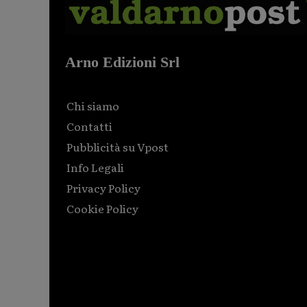
Arno Edizioni Srl
Chi siamo
Contatti
Pubblicità su Vpost
Info Legali
Privacy Policy
Cookie Policy
Html code here! Replace this with any non empty raw
html code and that's it.