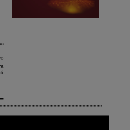
vo
ra
ti