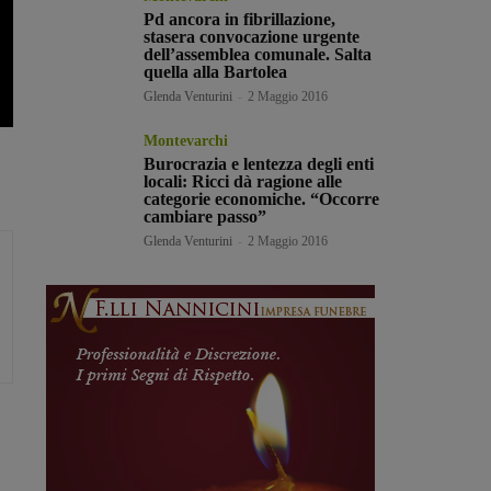
Pd ancora in fibrillazione,
stasera convocazione urgente
dell’assemblea comunale. Salta
quella alla Bartolea
Glenda Venturini
-
2 Maggio 2016
Montevarchi
Burocrazia e lentezza degli enti
locali: Ricci dà ragione alle
categorie economiche. “Occorre
cambiare passo”
Glenda Venturini
-
2 Maggio 2016