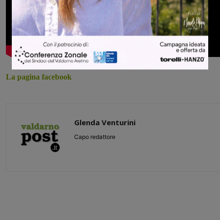
La pagina facebook
Glenda Venturini
Capo redattore
Share