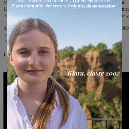
Montevarchi è stato presidente del Consiglio comunale dal 1995 al
1997 e consigliere dal 2006 al 2011. Con il sindaco Rolando Nannici
ha ricoperto la carica di assessore all'Urbanistica, dal '97 al 2001, neg
anni in cui fu redatto il primo piano strutturale della città.
Amministratore delegato e presidente di Valdarno Sviluppo, nel 2000
ha anche lavorato come funzionario delle Nazioni Unite
nell'amministrazione di Mitrovika in Kosovo.
La videointervista