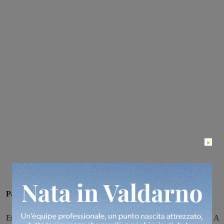
×
Paolo Ricci, 57 anni, dipendente pubblico.
Esponente di area socialista, è il candidato “Montevarchi Futura”. A