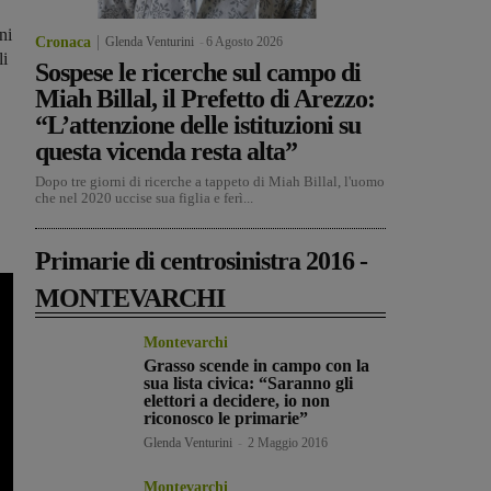
ni
Cronaca
Glenda Venturini
-
6 Agosto 2026
li
Sospese le ricerche sul campo di
Miah Billal, il Prefetto di Arezzo:
“L’attenzione delle istituzioni su
questa vicenda resta alta”
Dopo tre giorni di ricerche a tappeto di Miah Billal, l'uomo
che nel 2020 uccise sua figlia e ferì...
Primarie di centrosinistra 2016 -
MONTEVARCHI
Montevarchi
Grasso scende in campo con la
sua lista civica: “Saranno gli
elettori a decidere, io non
riconosco le primarie”
Glenda Venturini
-
2 Maggio 2016
Montevarchi