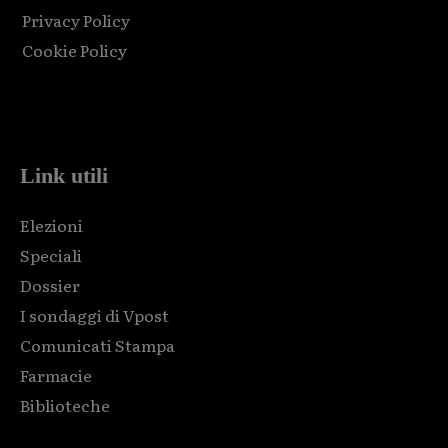
Privacy Policy
Cookie Policy
Html code here! Replace this with any non empty raw html
code and that's it.
Link utili
Elezioni
Speciali
Dossier
I sondaggi di Vpost
Comunicati Stampa
Farmacie
Biblioteche