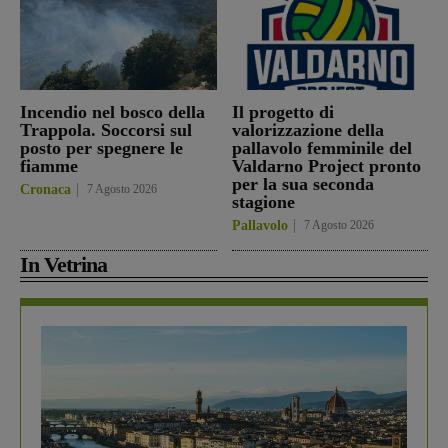
Incendio nel bosco della
Il progetto di
Trappola. Soccorsi sul
valorizzazione della
posto per spegnere le
pallavolo femminile del
fiamme
Valdarno Project pronto
per la sua seconda
Cronaca
7 Agosto 2026
stagione
Pallavolo
7 Agosto 2026
In Vetrina