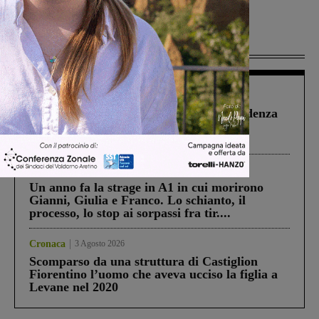
Più lette
Figline Incisa Valdarno
1 Agosto 2026
Piscina di Figline finanziata oltre la scadenza
Pnrr, il gruppo di Fratelli d’Italia: “Un
ringraziamento al Governo”
Cronaca
4 Agosto 2026
Un anno fa la strage in A1 in cui morirono
Gianni, Giulia e Franco. Lo schianto, il
processo, lo stop ai sorpassi fra tir....
Cronaca
3 Agosto 2026
Scomparso da una struttura di Castiglion
Fiorentino l’uomo che aveva ucciso la figlia a
Levane nel 2020