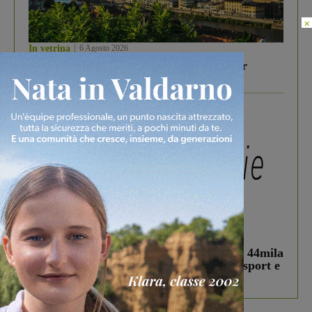
×
In vetrina
6 Agosto 2026
Gita di famiglia a Firenze: 5 idee per far
divertire i tuoi figli
In vetrina
3 Agosto 2026
Estra Notizie agosto: Smart Cities, oltre 44mila
studenti coinvolti, torna il bando per lo sport e
debutta il podcast Estrair