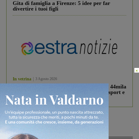
Gita di famiglia a Firenze: 5 idee per far
divertire i tuoi figli
×
In vetrina
3 Agosto 2026
Estra Notizie agosto: Smart Cities, oltre 44mila
studenti coinvolti, torna il bando per lo sport e
debutta il podcast Estrair
Più lette