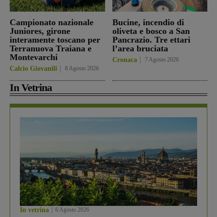
Campionato nazionale
Bucine, incendio di
Juniores, girone
oliveta e bosco a San
interamente toscano per
Pancrazio. Tre ettari
Terranuova Traiana e
l’area bruciata
Montevarchi
Cronaca
7 Agosto 2026
Calcio Giovanili
8 Agosto 2026
In Vetrina
In vetrina
6 Agosto 2026