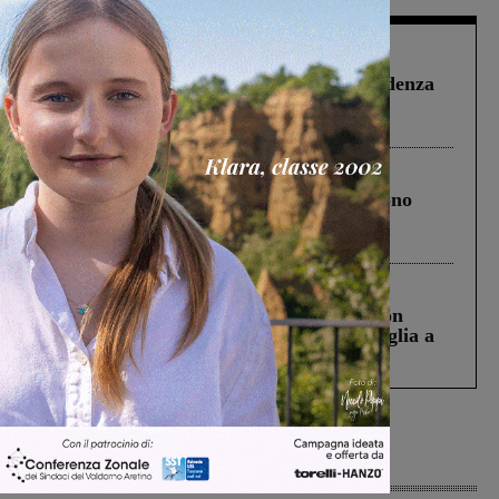
Figline Incisa Valdarno
1 Agosto 2026
Piscina di Figline finanziata oltre la scadenza
Pnrr, il gruppo di Fratelli d’Italia: “Un
ringraziamento al Governo”
Cronaca
4 Agosto 2026
Un anno fa la strage in A1 in cui morirono
Gianni, Giulia e Franco. Lo schianto, il
processo, lo stop ai sorpassi fra tir....
Cronaca
3 Agosto 2026
Scomparso da una struttura di Castiglion
Fiorentino l’uomo che aveva ucciso la figlia a
Levane nel 2020