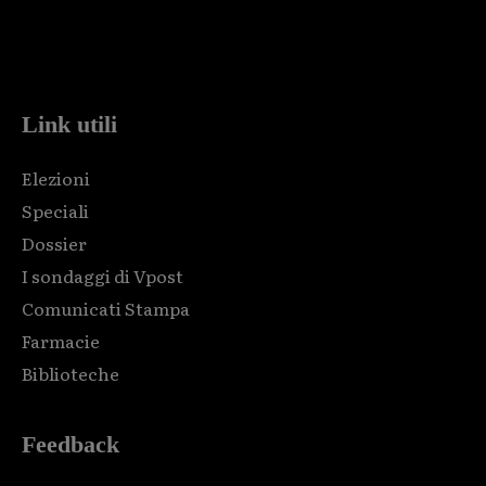
Html code here! Replace this with any non empty raw html
code and that's it.
Link utili
Elezioni
Speciali
Dossier
I sondaggi di Vpost
Comunicati Stampa
Farmacie
Biblioteche
Feedback