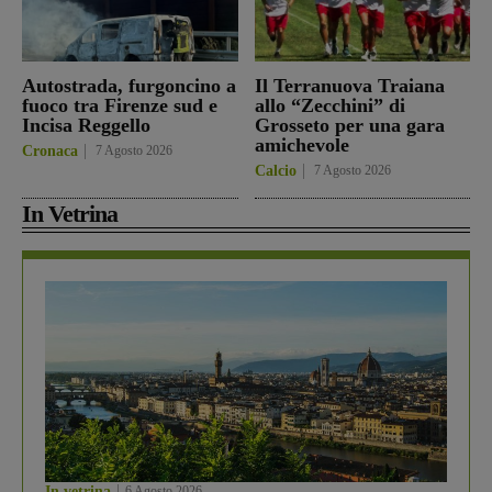
Autostrada, furgoncino a
Il Terranuova Traiana
fuoco tra Firenze sud e
allo “Zecchini” di
Incisa Reggello
Grosseto per una gara
amichevole
Cronaca
7 Agosto 2026
Calcio
7 Agosto 2026
In Vetrina
In vetrina
6 Agosto 2026