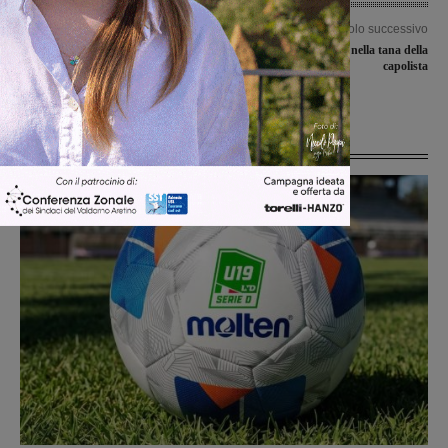
Articolo precedente
Articolo successivo
Dieci chilometri di camion bloccati tra
Valdarno Insieme nella tana della
Valdarno e Incisa in A1 in direzione
capolista
Firenze
Ultime Notizie