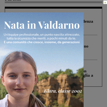
×
Figline Incisa Valdarno
1 Agosto 2026
Piscina di Figline finanziata oltre la scadenza
Pnrr, il gruppo di Fratelli d’Italia: “Un
ringraziamento al Governo”
Cronaca
4 Agosto 2026
Un anno fa la strage in A1 in cui morirono
Gianni, Giulia e Franco. Lo schianto, il
processo, lo stop ai sorpassi fra tir....
Cronaca
3 Agosto 2026
Scomparso da una struttura di Castiglion
Fiorentino l’uomo che aveva ucciso la figlia a
Levane nel 2020