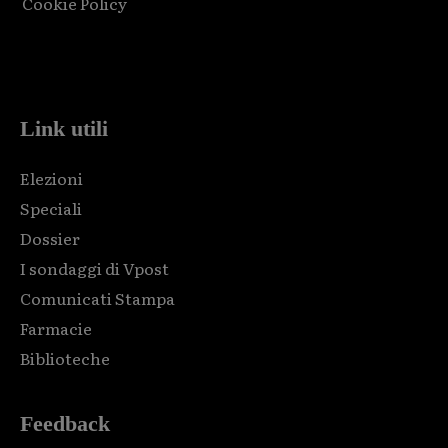
Cookie Policy
Html code here! Replace this with any non empty raw html
code and that's it.
Link utili
Elezioni
Speciali
Dossier
I sondaggi di Vpost
Comunicati Stampa
Farmacie
Biblioteche
Feedback