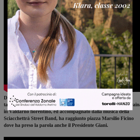
Da piazza Don Minzoni al Matassino il corteo composto da
tantissime persone, compresi i rappresenti della comunità ucrain
in Valdarno fiorentino, ed accompagnato dalla musica della
Sciacchettrà Street Band, ha raggiunto piazza Marsilio Ficino
dove ha preso la parola anche il Presidente Giani.