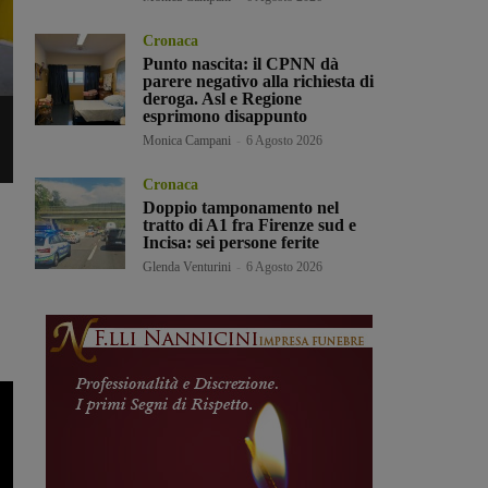
Cronaca
Punto nascita: il CPNN dà
parere negativo alla richiesta di
deroga. Asl e Regione
esprimono disappunto
Monica Campani
-
6 Agosto 2026
Cronaca
Doppio tamponamento nel
tratto di A1 fra Firenze sud e
Incisa: sei persone ferite
Glenda Venturini
-
6 Agosto 2026