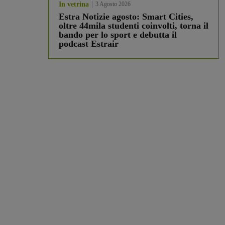
In vetrina
3 Agosto 2026
Estra Notizie agosto: Smart Cities,
oltre 44mila studenti coinvolti, torna il
bando per lo sport e debutta il
podcast Estrair