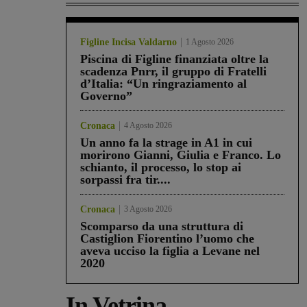
Figline Incisa Valdarno
1 Agosto 2026
Piscina di Figline finanziata oltre la
scadenza Pnrr, il gruppo di Fratelli
d’Italia: “Un ringraziamento al
Governo”
Cronaca
4 Agosto 2026
Un anno fa la strage in A1 in cui
morirono Gianni, Giulia e Franco. Lo
schianto, il processo, lo stop ai
sorpassi fra tir....
Cronaca
3 Agosto 2026
Scomparso da una struttura di
Castiglion Fiorentino l’uomo che
aveva ucciso la figlia a Levane nel
2020
In Vetrina