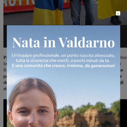
×
Presenti i sindaci, con la fascia tricolore ed il gonfalone,
di Figline
Incisa, Giulia Mugnai, di Castelfranco Piandiscò, Enzo Cacioli, di
Reggello, Piero Giunti, e di Rignano, Daniele Lorenzini.
Ha preso
parte al corteo ed all’intera manifestazione anche il Presidente
della Regione Toscana Eugenio Giani. E poi 50 associazioni, gli
studenti di ogni ordine e grado, e tantissimi cittadini.