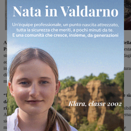
A spiegare l’intervento è Silvia Chiassai Martini, Presidente dell
Provincia di Arezzo:
“Da molto tempo avevamo attenzionato questa
struttura ormai datato, viste le condizioni in cui versava e dopo indagi
accurate, questa amministrazione ha deciso di investire una cifra
importante per il consolidamento della galleria con interventi struttura
di messa in sicurezza e di risanamento. a tutela degli utenti, oltre a
migliorare la viabilità provinciale del Valdarno”.
“Il Costo dell’operazione è di 820mila euro, cifra che proviene si
dal bilancio della Provincia, che attraverso un finanziamento
ricevuto dal Ministero
delle Infrastrutture e della Mobilità Sostenibil
Alla fine dei lavori – spiega Chiassai – avremo una struttura moderna
sicura, illuminata dai più recenti e moderni dispositivi presenti nel
mercato. Saranno inoltre illuminati gli imbocchi, sia lato Faella che