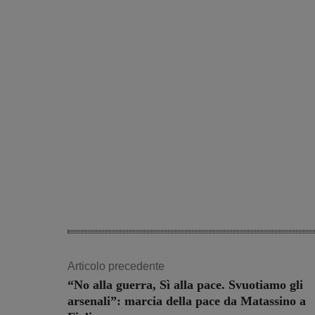
Articolo precedente
“No alla guerra, Sì alla pace. Svuotiamo gli
arsenali”: marcia della pace da Matassino a