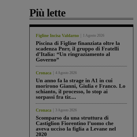
Più lette
Figline Incisa Valdarno
1 Agosto 2026
Piscina di Figline finanziata oltre la
scadenza Pnrr, il gruppo di Fratelli
d’Italia: “Un ringraziamento al
Governo”
Cronaca
4 Agosto 2026
Un anno fa la strage in A1 in cui
morirono Gianni, Giulia e Franco. Lo
schianto, il processo, lo stop ai
sorpassi fra tir....
Cronaca
3 Agosto 2026
Scomparso da una struttura di
Castiglion Fiorentino l’uomo che
aveva ucciso la figlia a Levane nel
2020