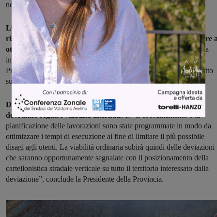
nell’incrocio con la S. P. 5 nel lato di Castelfranco”.
L’avvio concreto dei lavori è slittato in avanti di alcuni mesi
rispetto alla previsione iniziale, che era di partire con il cantiere 
ottobre:
“Si è avuta una vicenda di ricorsi al T. A. R. presentati da
imprese che hanno fatto perdere molti mesi – ha commentato la
Presidente della Provincia – bloccando i lavori che erano già di fatto
sul punto di partire”.
Disagi sono previsti in questi quattro mesi per i cittadini, che
dovranno seguire viabilità alternative:
“Il coordinamento e la
pianificazione delle lavorazioni sono state programmate in modo da
ottimizzare i tempi di esecuzione al fine di limitare il più possibile
disagi agli utenti. La viabilità ordinaria subirà quindi delle deviazioni
che saranno opportunamente segnalate con il posizionamento della
cartellonistica stradale verticale su tutto il territorio interessato dalla
deviazione”, conclude la Presidente della Provincia.