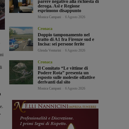
parere negativo alla richiesta di
deroga. Asl e Regione
esprimono disappunto
Monica Campani
-
6 Agosto 2026
Cronaca
Doppio tamponamento nel
tratto di A1 fra Firenze sud e
a
Incisa: sei persone ferite
Glenda Venturini
-
6 Agosto 2026
ni
Cronaca
li
Il Comitato “Le vittime di
Podere Rota” presenta un
esposto sulle molestie olfattive
derivanti dal sito
Monica Campani
-
6 Agosto 2026
a
e.
,