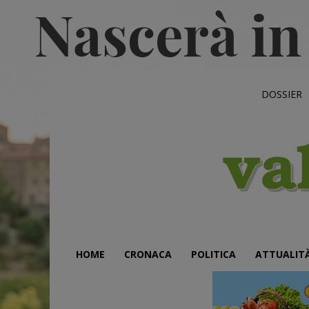
DOSSIER
HOME
CRONACA
POLITICA
ATTUALIT