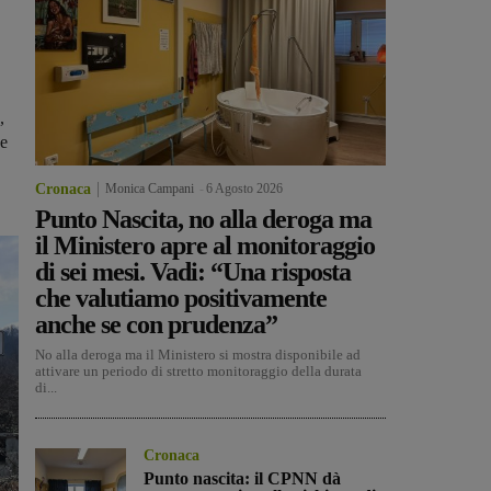
,
 e
Cronaca
Monica Campani
-
6 Agosto 2026
Punto Nascita, no alla deroga ma
il Ministero apre al monitoraggio
di sei mesi. Vadi: “Una risposta
che valutiamo positivamente
anche se con prudenza”
No alla deroga ma il Ministero si mostra disponibile ad
attivare un periodo di stretto monitoraggio della durata
di...
Cronaca
Punto nascita: il CPNN dà