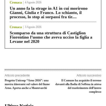
Cronaca
4 Agosto 2026
Un anno fa la strage in A1 in cui morirono
Gianni, Giulia e Franco. Lo schianto, il
processo, lo stop ai sorpassi fra tir....
Cronaca
3 Agosto 2026
Scomparso da una struttura di Castiglion
Fiorentino l’uomo che aveva ucciso la figlia a
Levane nel 2020
Articolo precedente
Articolo successivo
Progetto Unicoop “Arno 2016”: una
Il Comune ha acquisito il terreno
mostra itinerante sul valore del fiume
davanti alla Badia di Soffena in attesa
Arno. Aperta anche a Montevarchi
del trasferimento dell’intero
complesso
Ultime Notizie