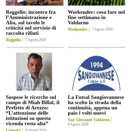
Reggello: incontro fra
Weekender: cosa fare nel
l’Amministrazione e
fine settimana in
Alia, sul tavolo le
Valdarno
criticità nel servizio di
Weekender
7 Agosto 2026
raccolta rifiuti
Reggello
7 Agosto 2026
Sospese le ricerche sul
La Futsal Sangiovannese
campo di Miah Billal, il
ha scelto la strada della
Prefetto di Arezzo:
continuità, appena un
“L’attenzione delle
paio i volti nuovi
istituzioni su questa
San Giovanni Valdarno
vicenda resta alta”
6 Agosto 2026
Cronaca
6 Agosto 2026