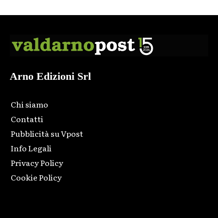
Arno Edizioni Srl
Chi siamo
Contatti
Pubblicità su Vpost
Info Legali
Privacy Policy
Cookie Policy
Html code here! Replace this with any non empty raw html
code and that's it.