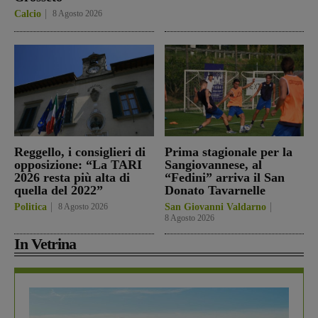
Calcio
8 Agosto 2026
Reggello, i consiglieri di
Prima stagionale per la
opposizione: “La TARI
Sangiovannese, al
2026 resta più alta di
“Fedini” arriva il San
quella del 2022”
Donato Tavarnelle
Politica
8 Agosto 2026
San Giovanni Valdarno
8 Agosto 2026
In Vetrina