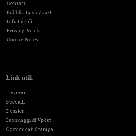
Contatti
Pubblicità su Vpost
Info Legali
Privacy Policy
Cookie Policy
Html code here! Replace this with any non empty raw html
code and that's it.
Link utili
Elezioni
Speciali
Dossier
I sondaggi di Vpost
Comunicati Stampa