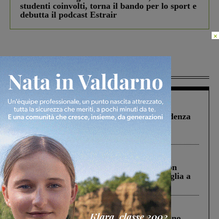
studenti coinvolti, torna il bando per lo sport e
debutta il podcast Estrair
×
Più lette
Figline Incisa Valdarno
1 Agosto 2026
Piscina di Figline finanziata oltre la scadenza
Pnrr, il gruppo di Fratelli d’Italia: “Un
ringraziamento al Governo”
Cronaca
3 Agosto 2026
Scomparso da una struttura di Castiglion
Fiorentino l’uomo che aveva ucciso la figlia a
Levane nel 2020
Cronaca
4 Agosto 2026
Un anno fa la strage in A1 in cui morirono