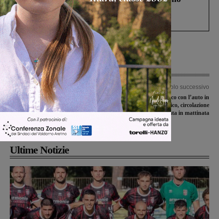
Gianni, Giulia e Franco. Lo schianto, il
processo, lo stop ai sorpassi fra tir....
Articolo precedente
Articolo successivo
Deserto il consiglio comunale sul
Si ribalta su un fianco con l’auto in
Natale: i consiglieri della maggioranza
pieno centro storico, circolazione
non partecipano, la Lista civica
bloccata in mattinata
attacca
Ultime Notizie