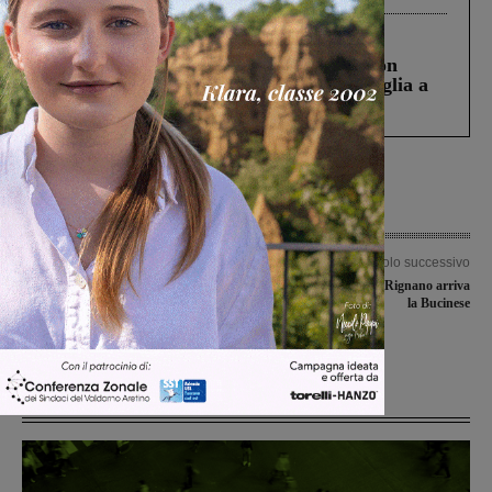
Cronaca
3 Agosto 2026
Scomparso da una struttura di Castiglion
Fiorentino l’uomo che aveva ucciso la figlia a
Levane nel 2020
Articolo precedente
Articolo successivo
Defibrillatori negli impianti sportivi:
Mercoledì di Coppa, a Rignano arriva
la Regione rinvia l’obbligo a luglio
la Bucinese
2016. Tanti gli apparecchi già
installati in Valdarno
Ultime Notizie