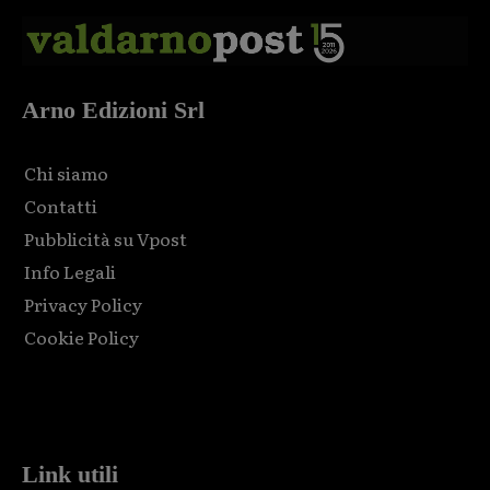
Arno Edizioni Srl
Chi siamo
Contatti
Pubblicità su Vpost
Info Legali
Privacy Policy
Cookie Policy
Html code here! Replace this with any non empty raw html
code and that's it.
Link utili