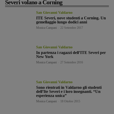
Severi volano a Corning
San Giovanni Valdarno
ITE Severi, nove studenti a Corning. Un
gemellaggio lungo dodici anni
Monica Campani
-
22 Settembre 2017
San Giovanni Valdarno
In partenza i ragazzi dell’ITE Severi per
New York
Monica Campani
-
27 Settembre 2016
San Giovanni Valdarno
Sono rientrati in Valdarno gli studenti
dell’Ite Severi e i loro insegnanti. “Un
esperienza unica”
Monica Campani
-
18 Ottobre 2015