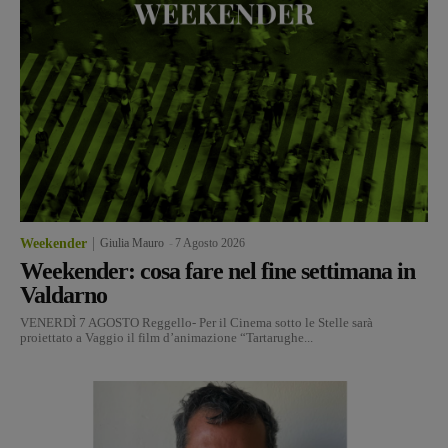
Weekender
Giulia Mauro
-
7 Agosto 2026
Weekender: cosa fare nel fine settimana in
Valdarno
VENERDÌ 7 AGOSTO Reggello- Per il Cinema sotto le Stelle sarà
proiettato a Vaggio il film d’animazione “Tartarughe...