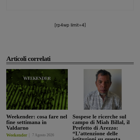
[rp4wp limit=4]
Articoli correlati
Weekender: cosa fare nel
Sospese le ricerche sul
fine settimana in
campo di Miah Billal, il
Valdarno
Prefetto di Arezzo:
“L’attenzione delle
Weekender
7 Agosto 2026
istituzioni su questa