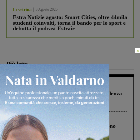
In vetrina
3 Agosto 2026
Estra Notizie agosto: Smart Cities, oltre 44mila
studenti coinvolti, torna il bando per lo sport e
debutta il podcast Estrair
×
Più lette
Figline Incisa Valdarno
1 Agosto 2026
Piscina di Figline finanziata oltre la scadenza
Pnrr, il gruppo di Fratelli d’Italia: “Un
ringraziamento al Governo”
Cronaca
4 Agosto 2026
Un anno fa la strage in A1 in cui morirono
Gianni, Giulia e Franco. Lo schianto, il
processo, lo stop ai sorpassi fra tir....