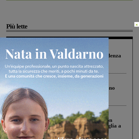
×
Più lette
Figline Incisa Valdarno
1 Agosto 2026
Piscina di Figline finanziata oltre la scadenza
Pnrr, il gruppo di Fratelli d’Italia: “Un
ringraziamento al Governo”
Cronaca
4 Agosto 2026
Un anno fa la strage in A1 in cui morirono
Gianni, Giulia e Franco. Lo schianto, il
processo, lo stop ai sorpassi fra tir....
Cronaca
3 Agosto 2026
Scomparso da una struttura di Castiglion
Fiorentino l’uomo che aveva ucciso la figlia a
Levane nel 2020