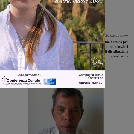
Articolo precedente
Articolo successivo
Covid-19, nessun nuovo caso positivo
Covid-19, decimo decesso per
in Valdarno. 3 le persone guarite
Montevarchi. Intanto ha inizio il
quarto giro di distribuzione
mascherine
Ultime Notizie