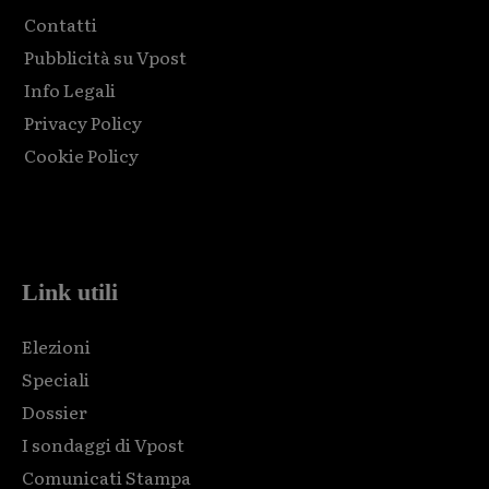
Contatti
Pubblicità su Vpost
Info Legali
Privacy Policy
Cookie Policy
Html code here! Replace this with any non empty raw html
code and that's it.
Link utili
Elezioni
Speciali
Dossier
I sondaggi di Vpost
Comunicati Stampa