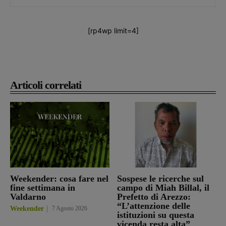
[rp4wp limit=4]
Articoli correlati
Weekender: cosa fare nel
Sospese le ricerche sul
fine settimana in
campo di Miah Billal, il
Valdarno
Prefetto di Arezzo:
“L’attenzione delle
Weekender
7 Agosto 2026
istituzioni su questa
vicenda resta alta”