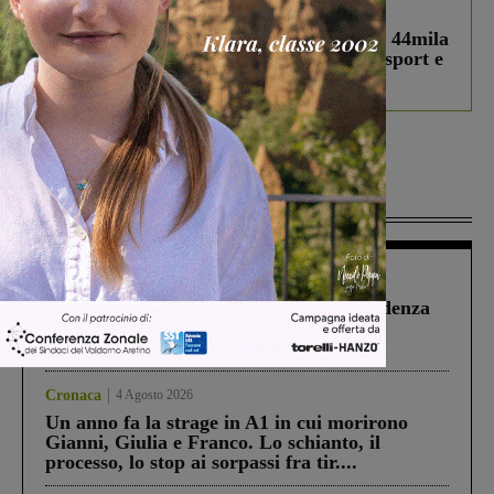
In vetrina
3 Agosto 2026
Estra Notizie agosto: Smart Cities, oltre 44mila
studenti coinvolti, torna il bando per lo sport e
debutta il podcast Estrair
Più lette
Figline Incisa Valdarno
1 Agosto 2026
Piscina di Figline finanziata oltre la scadenza
Pnrr, il gruppo di Fratelli d’Italia: “Un
ringraziamento al Governo”
Cronaca
4 Agosto 2026
Un anno fa la strage in A1 in cui morirono
Gianni, Giulia e Franco. Lo schianto, il
processo, lo stop ai sorpassi fra tir....