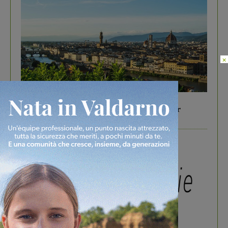
×
In vetrina
6 Agosto 2026
Gita di famiglia a Firenze: 5 idee per far
divertire i tuoi figli