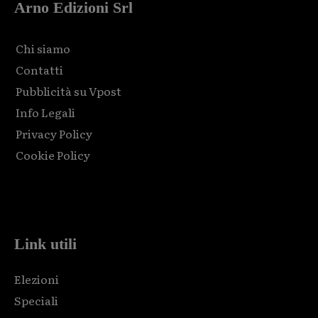
Arno Edizioni Srl
Chi siamo
Contatti
Pubblicità su Vpost
Info Legali
Privacy Policy
Cookie Policy
Html code here! Replace this with any non empty raw html
code and that's it.
Link utili
Elezioni
Speciali