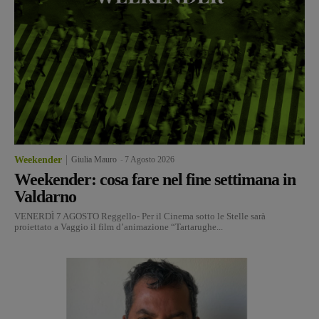
Weekender
Giulia Mauro
-
7 Agosto 2026
Weekender: cosa fare nel fine settimana in
Valdarno
VENERDÌ 7 AGOSTO Reggello- Per il Cinema sotto le Stelle sarà
proiettato a Vaggio il film d’animazione “Tartarughe...