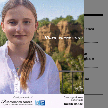
Più lette
Figline Incisa Valdarno
1 Agosto 2026
Piscina di Figline finanziata oltre la scadenza
Pnrr, il gruppo di Fratelli d’Italia: “Un
ringraziamento al Governo”
Cronaca
3 Agosto 2026
Scomparso da una struttura di Castiglion
Fiorentino l’uomo che aveva ucciso la figlia a
Levane nel 2020
Cronaca
4 Agosto 2026
Un anno fa la strage in A1 in cui morirono
Gianni, Giulia e Franco. Lo schianto, il
processo, lo stop ai sorpassi fra tir....