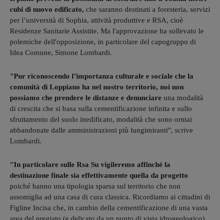
cubi di nuovo edificato,
che saranno destinati a foresteria, servizi
per l’università di Sophia, attività produttive e RSA, cioè
Residenze Sanitarie Assistite. Ma l'approvazione ha sollevato le
polemiche dell'opposizione, in particolare del capogruppo di
Idea Comune, Simone Lombardi.
"Pur riconoscendo l’importanza culturale e sociale che la
comunità di Loppiano ha nel nostro territorio, noi non
possiamo che prendere le distanze e denunciare
una modalità
di crescita che si basa sulla cementificazione infinita e sullo
sfruttamento del suolo inedificato, modalità che sono ormai
abbandonate dalle amministrazioni più lungimiranti", scrive
Lombardi.
"In particolare sulle Rsa Su vigileremo affinché la
destinazione finale sia effettivamente quella da progetto
poiché hanno una tipologia sparsa sul territorio che non
assomiglia ad una casa di cura classica. Ricordiamo ai cittadini di
Figline Incisa che, in cambio della cementificazione di una vasta
area del pregiato (e delicato da un punto di vista idrogeologico)