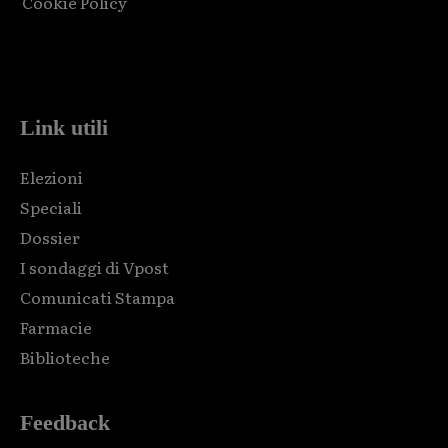
Cookie Policy
Html code here! Replace this with any non empty raw html
code and that's it.
Link utili
Elezioni
Speciali
Dossier
I sondaggi di Vpost
Comunicati Stampa
Farmacie
Biblioteche
Feedback