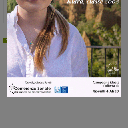
Direttore
TAGS
cronaca
Share