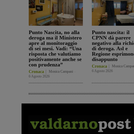
Punto Nascita, no alla
Punto nascita: il
deroga ma il Ministero
CPNN dà parere
apre al monitoraggio
negativo alla richi
di sei mesi. Vadi: “Una
di deroga. Asl e
risposta che valutiamo
Regione esprimon
positivamente anche se
disappunto
con prudenza”
Cronaca
Monica Campa
6 Agosto 2026
Cronaca
Monica Campani
-
6 Agosto 2026