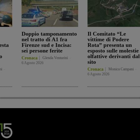
Doppio tamponamento
Il Comitato “Le
nel tratto di A1 fra
vittime di Podere
esta
Firenze sud e Incisa:
Rota” presenta un
sei persone ferite
esposto sulle molestie
o
olfattive derivanti dal
Cronaca
Glenda Venturini
-
sito
6 Agosto 2026
ni
-
Cronaca
Monica Campani
-
6 Agosto 2026