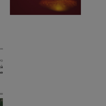
vo
tà
no