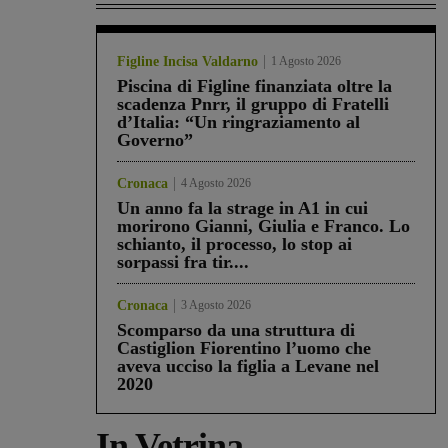
Figline Incisa Valdarno
1 Agosto 2026
Piscina di Figline finanziata oltre la
scadenza Pnrr, il gruppo di Fratelli
d’Italia: “Un ringraziamento al
Governo”
Cronaca
4 Agosto 2026
Un anno fa la strage in A1 in cui
morirono Gianni, Giulia e Franco. Lo
schianto, il processo, lo stop ai
sorpassi fra tir....
Cronaca
3 Agosto 2026
Scomparso da una struttura di
Castiglion Fiorentino l’uomo che
aveva ucciso la figlia a Levane nel
2020
In Vetrina