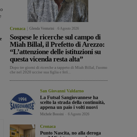
lo
e
Cronaca
Glenda Venturini
-
6 Agosto 2026
Sospese le ricerche sul campo di
e
Miah Billal, il Prefetto di Arezzo:
“L’attenzione delle istituzioni su
questa vicenda resta alta”
Dopo tre giorni di ricerche a tappeto di Miah Billal, l'uomo
che nel 2020 uccise sua figlia e ferì...
San Giovanni Valdarno
La Futsal Sangiovannese ha
scelto la strada della continuità,
appena un paio i volti nuovi
Michele Bossini
-
6 Agosto 2026
Cronaca
Punto Nascita, no alla deroga