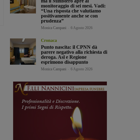
ma il Ministero apre al
monitoraggio di sei mesi. Vadi:
“Una risposta che valutiamo
positivamente anche se con
prudenza”
Monica Campani
-
6 Agosto 2026
Cronaca
Punto nascita: il CPNN dà
parere negativo alla richiesta di
deroga. Asl e Regione
esprimono disappunto
Monica Campani
-
6 Agosto 2026