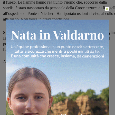
il fuoco.
Le fiamme hanno raggiunto l’uomo che, soccorso dalla
sorella, è stato trasportato da personale della Croce azzurra di Reggel
×
all’ospedale di Ponte a Niccheri. Ha riportato ustioni al viso, al collo 
alla mano. Non versa in gravi condizioni.
Sul posto sono intervenuti i carabinieri della compagnia di Figlin
Incisa che hanno individuato subito l’aggressore
, trovandolo in
possesso di una tanica di benzina verosimilmente utilizzata per
l’aggressione, e lo hanno denunciato.
Ancora non conosciuti motivi della lite.
Monica Campani