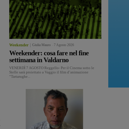
Weekender
Giulia Mauro
-
7 Agosto 2026
Weekender: cosa fare nel fine
settimana in Valdarno
VENERDÌ 7 AGOSTO Reggello- Per il Cinema sotto le
Stelle sarà proiettato a Vaggio il film d’animazione
“Tartarughe...
n
o