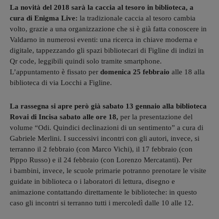
La novità del 2018 sarà la caccia al tesoro in biblioteca, a
cura di Enigma Live:
la tradizionale caccia al tesoro cambia
volto, grazie a una organizzazione che si è già fatta conoscere in
Valdarno in numerosi eventi: una ricerca in chiave moderna e
digitale, tappezzando gli spazi bibliotecari di Figline di indizi in
Qr code, leggibili quindi solo tramite smartphone.
L’appuntamento è fissato per
domenica 25 febbraio
alle 18 alla
biblioteca di via Locchi a Figline.
La rassegna si apre però già sabato 13 gennaio alla biblioteca
Rovai di Incisa sabato alle ore 18,
per la presentazione del
volume “Odi. Quindici declinazioni di un sentimento” a cura di
Gabriele Merlini. I successivi incontri con gli autori, invece, si
terranno il 2 febbraio (con Marco Vichi), il 17 febbraio (con
Pippo Russo) e il 24 febbraio (con Lorenzo Mercatanti). Per
i bambini, invece, le scuole primarie potranno prenotare le visite
guidate in biblioteca o i laboratori di lettura, disegno e
animazione contattando direttamente le biblioteche: in questo
caso gli incontri si terranno tutti i mercoledì dalle 10 alle 12.