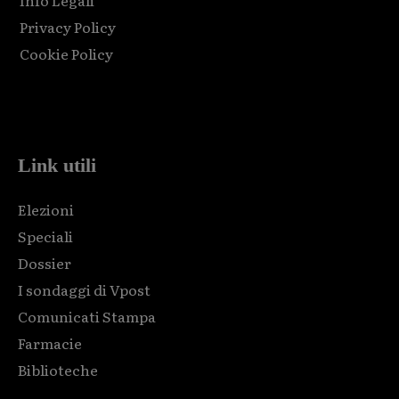
Info Legali
Privacy Policy
Cookie Policy
Html code here! Replace this with any non empty raw html
code and that's it.
Link utili
Elezioni
Speciali
Dossier
I sondaggi di Vpost
Comunicati Stampa
Farmacie
Biblioteche