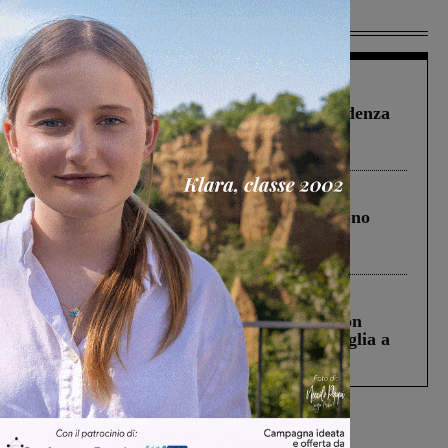
Più lette
Figline Incisa Valdarno
1 Agosto 2026
Piscina di Figline finanziata oltre la scadenza
Pnrr, il gruppo di Fratelli d’Italia: “Un
ringraziamento al Governo”
Cronaca
4 Agosto 2026
Un anno fa la strage in A1 in cui morirono
Gianni, Giulia e Franco. Lo schianto, il
processo, lo stop ai sorpassi fra tir....
Cronaca
3 Agosto 2026
Scomparso da una struttura di Castiglion
Fiorentino l’uomo che aveva ucciso la figlia a
Levane nel 2020