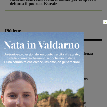
debutta il podcast Estrair
×
Più lette
Figline Incisa Valdarno
1 Agosto 2026
Piscina di Figline finanziata oltre la scadenza
Pnrr, il gruppo di Fratelli d’Italia: “Un
ringraziamento al Governo”
Cronaca
4 Agosto 2026
Un anno fa la strage in A1 in cui morirono
Gianni, Giulia e Franco. Lo schianto, il
processo, lo stop ai sorpassi fra tir....
Cronaca
3 Agosto 2026
Scomparso da una struttura di Castiglion