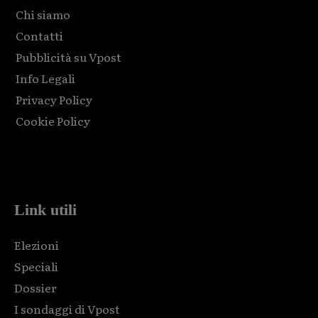
Chi siamo
Contatti
Pubblicità su Vpost
Info Legali
Privacy Policy
Cookie Policy
Html code here! Replace this with any non empty raw html
code and that's it.
Link utili
Elezioni
Speciali
Dossier
I sondaggi di Vpost