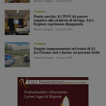
Monica Campani
-
6 Agosto 2026
Cronaca
Punto nascita: il CPNN dà parere
negativo alla richiesta di deroga. Asl e
Regione esprimono disappunto
Monica Campani
-
6 Agosto 2026
Cronaca
Doppio tamponamento nel tratto di A1
fra Firenze sud e Incisa: sei persone ferite
Glenda Venturini
-
6 Agosto 2026