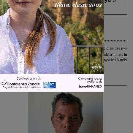
Fiorentino l’uomo che aveva ucciso la figlia a
Levane nel 2020
Articolo precedente
Articolo successivo
Ideal Club Incisa e Ambra forza
Tre posti a tempo indeterminato in
cinque, schiantate Fulgor
due comuni: aperto il bando
Castelfranco e Vaggio Piandiscò
Ultime Notizie