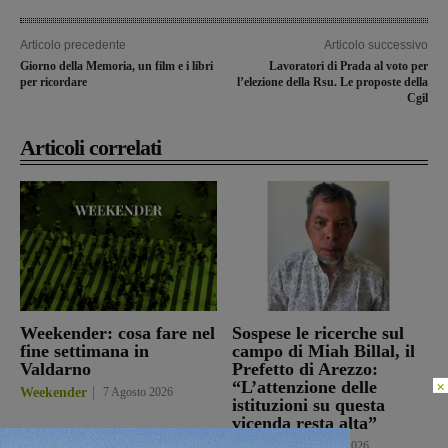
Articolo precedente
Articolo successivo
Giorno della Memoria, un film e i libri
Lavoratori di Prada al voto per
per ricordare
l’elezione della Rsu. Le proposte della
Cgil
Articoli correlati
Weekender: cosa fare nel
Sospese le ricerche sul
fine settimana in
campo di Miah Billal, il
Valdarno
Prefetto di Arezzo:
×
“L’attenzione delle
Weekender
7 Agosto 2026
istituzioni su questa
vicenda resta alta”
Cronaca
6 Agosto 2026