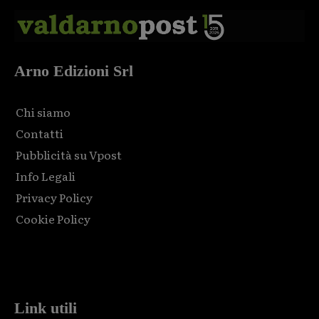
Arno Edizioni Srl
Chi siamo
Contatti
Pubblicità su Vpost
Info Legali
Privacy Policy
Cookie Policy
Html code here! Replace this with any non empty raw html
code and that's it.
Link utili