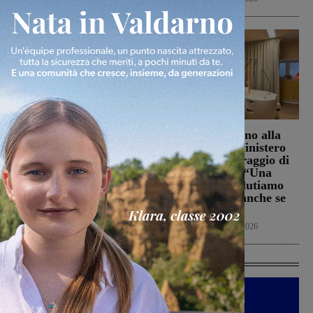
La Futsal Sangiovannese
Punto Nascita, no alla
ha scelto la strada della
deroga ma il Ministero
continuità, appena un
apre al monitoraggio di
paio i volti nuovi
sei mesi. Vadi: “Una
risposta che valutiamo
San Giovanni Valdarno
positivamente anche se
6 Agosto 2026
con prudenza”
Cronaca
6 Agosto 2026
Ultime Calcio