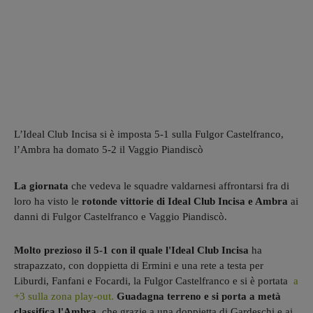
L’Ideal Club Incisa si è imposta 5-1 sulla Fulgor Castelfranco,
l’Ambra ha domato 5-2 il Vaggio Piandiscò
La giornata
che vedeva le squadre valdarnesi affrontarsi fra di
loro ha visto le
rotonde vittorie di Ideal Club Incisa e Ambra
ai
danni di Fulgor Castelfranco e Vaggio Piandiscò.
Molto prezioso il 5-1 con il quale l'Ideal Club Incisa
ha
strapazzato, con doppietta di Ermini e una rete a testa per
Liburdi, Fanfani e Focardi, la Fulgor Castelfranco e si è portata
a
+3 sulla zona play-out.
Guadagna terreno e si porta a metà
classifica l'Ambra,
che grazie a una doppietta di Gardeschi e ai