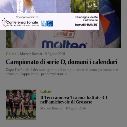
Calcio
Michele Bossini
-
9 Agosto 2026
Campionato di serie D, domani i calendari
Dopo l’ufficialità dei nove gironi del campionato e di turno preliminare e
primo di Coppa Italia, per completare il...
Calcio
Il Terrranuova Traiana battuto 3-1
nell’amichevole di Grosseto
Michele Bossini
-
8 Agosto 2026