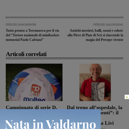
Articolo precedente
Articolo successivo
Tutto pronto a Terranuova per il via
Antichi mestieri, balli, suoni e colori:
del “Torneo nazionale di minibasket-
alla Pieve di Pian di Scò si riaccende la
memorial Paolo Calviani”
magia del Presepe vivente
Articoli correlati
×
Campionato di serie D,
Dal treno all’ospedale, la
domani i calendari
vita in “Frammenti”: il
primo libro del
Calcio
9 Agosto 2026
valdarnese Luca Livi