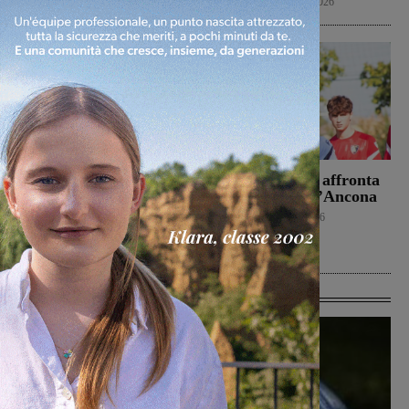
Cultura
9 Agosto 2026
Il Terrranuova Traiana
Il Montevarchi affronta
battuto 3-1
in amichevole l’Ancona
nell’amichevole di
Calcio
8 Agosto 2026
Grosseto
Calcio
8 Agosto 2026
Ultime Calcio