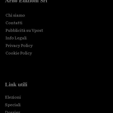
Arno Edizioni Srl
Chi siamo
Contatti
Pubblicità su Vpost
Info Legali
Privacy Policy
Cookie Policy
Html code here! Replace this with any non empty raw html
code and that's it.
Link utili
Elezioni
Speciali
Dossier