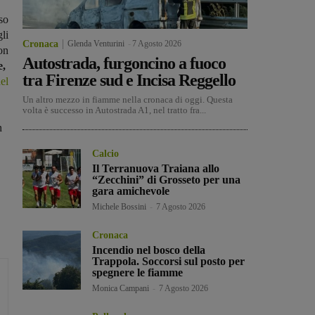
so
li
Cronaca
Glenda Venturini
-
7 Agosto 2026
on
Autostrada, furgoncino a fuoco
e,
tra Firenze sud e Incisa Reggello
el
Un altro mezzo in fiamme nella cronaca di oggi. Questa
volta è successo in Autostrada A1, nel tratto fra...
n
Calcio
Il Terranuova Traiana allo
“Zecchini” di Grosseto per una
gara amichevole
Michele Bossini
-
7 Agosto 2026
Cronaca
Incendio nel bosco della
Trappola. Soccorsi sul posto per
spegnere le fiamme
Monica Campani
-
7 Agosto 2026