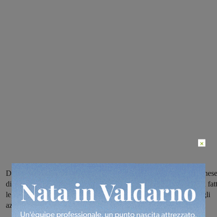
×
Dopo il passo falso di sette giorni fa con il Trestina, la Sangiovannese
di scena a Spoleto contro un avversario che fra le mura amiche ha fat
le cose migliori e che non intende farsi riprendere in classifica dagli
azzurri