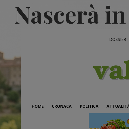
DOSSIER
HOME
CRONACA
POLITICA
ATTUALIT