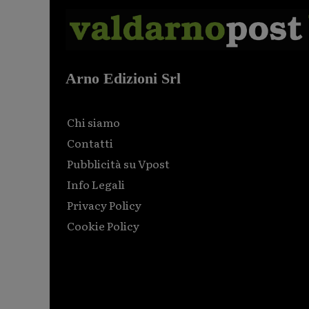
Arno Edizioni Srl
Chi siamo
Contatti
Pubblicità su Vpost
Info Legali
Privacy Policy
Cookie Policy
Html code here! Replace this with any non empty raw
html code and that's it.