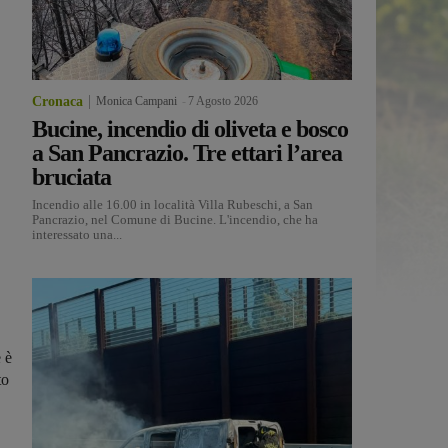
Cronaca
Monica Campani
-
7 Agosto 2026
Bucine, incendio di oliveta e bosco
a San Pancrazio. Tre ettari l’area
bruciata
Incendio alle 16.00 in località Villa Rubeschi, a San
Pancrazio, nel Comune di Bucine. L'incendio, che ha
interessato una...
 è
to