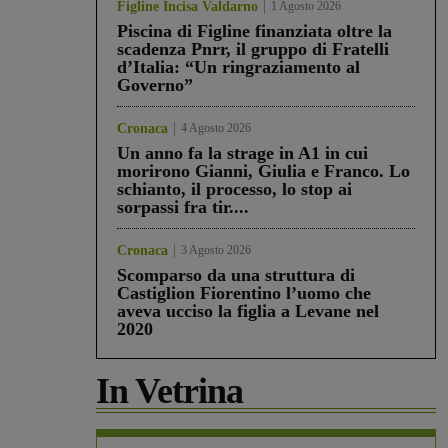
Figline Incisa Valdarno
1 Agosto 2026
Piscina di Figline finanziata oltre la
scadenza Pnrr, il gruppo di Fratelli
d’Italia: “Un ringraziamento al
Governo”
Cronaca
4 Agosto 2026
Un anno fa la strage in A1 in cui
morirono Gianni, Giulia e Franco. Lo
schianto, il processo, lo stop ai
sorpassi fra tir....
Cronaca
3 Agosto 2026
Scomparso da una struttura di
Castiglion Fiorentino l’uomo che
aveva ucciso la figlia a Levane nel
2020
In Vetrina