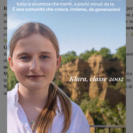
Impegno a Spoleto per la Sangiovannese,
che dopo avere per
domenica scorsa in casa contro il Trestina cercherà, nella sfida con g
umbri, di riscattarsi e conquistare l'intera posta in palio, anche se n
sarà facile contro un
avversario che in casa è andato molto fort
conquistando diciotto di ventisette punti totali
(tre in più d
Marzocco).
Gli umbri si presentano
come squadra forte fisicamente, che ha
davanti dei buoni giocatori e che è capace di giocare tenendo un buo
ritmo. Per la gara con gli spoletini il tecnico azzurro deve
fare di
necessità virtù in mezzo al campo,
dove gli uomini sono contati:
Mugelli è infatti squalificato e Biso ancora non è al meglio
e circa
un suo impiego si deciderà solo poco prima di consegnare le distinte.
Non ci sarà nemmeno Buccianti,
ancora alle prese con i postumi di
uno stiramento.
Michele Bossini