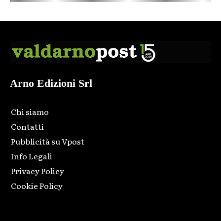
Arno Edizioni Srl
Chi siamo
Contatti
Pubblicità su Vpost
Info Legali
Privacy Policy
Cookie Policy
Html code here! Replace this with any non empty raw html
code and that's it.