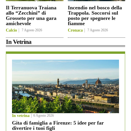
Il Terranuova Traiana
Incendio nel bosco della
allo “Zecchini” di
Trappola. Soccorsi sul
Grosseto per una gara
posto per spegnere le
amichevole
fiamme
Calcio
7 Agosto 2026
Cronaca
7 Agosto 2026
In Vetrina
In vetrina
6 Agosto 2026
Gita di famiglia a Firenze: 5 idee per far
divertire i tuoi figli