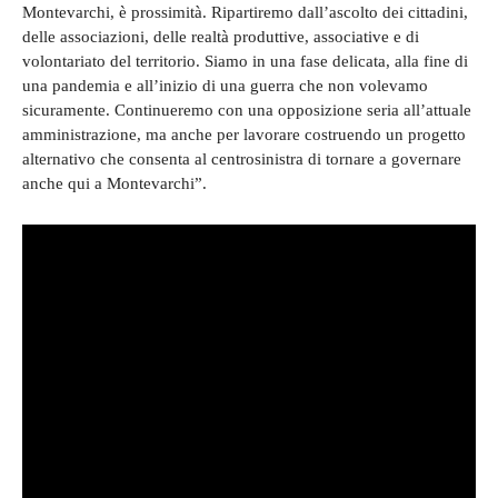
Montevarchi, è prossimità. Ripartiremo dall’ascolto dei cittadini,
delle associazioni, delle realtà produttive, associative e di
volontariato del territorio. Siamo in una fase delicata, alla fine di
una pandemia e all’inizio di una guerra che non volevamo
sicuramente. Continueremo con una opposizione seria all’attuale
amministrazione, ma anche per lavorare costruendo un progetto
alternativo che consenta al centrosinistra di tornare a governare
anche qui a Montevarchi”.