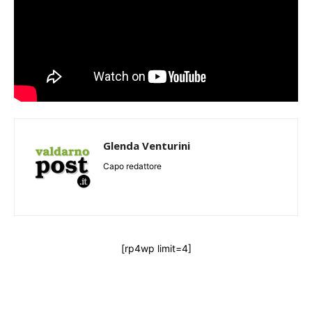
Glenda Venturini
Capo redattore
[rp4wp limit=4]