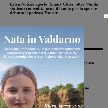
Estra Notizie agosto: Smart Cities, oltre 44mila
studenti coinvolti, torna il bando per lo sport e
debutta il podcast Estrair
×
Più lette
Figline Incisa Valdarno
1 Agosto 2026
Piscina di Figline finanziata oltre la scadenza
Pnrr, il gruppo di Fratelli d’Italia: “Un
ringraziamento al Governo”
Cronaca
4 Agosto 2026
Un anno fa la strage in A1 in cui morirono
Gianni, Giulia e Franco. Lo schianto, il
processo, lo stop ai sorpassi fra tir....
Cronaca
3 Agosto 2026