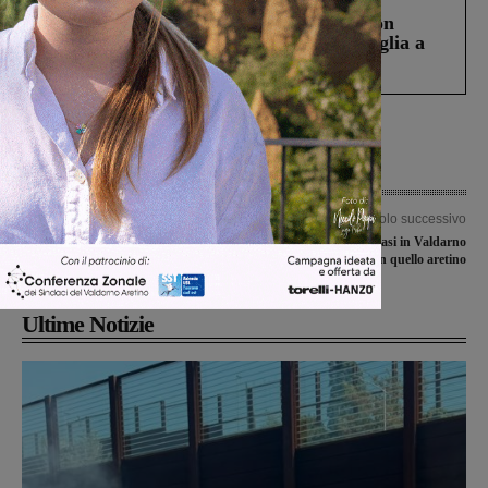
Scomparso da una struttura di Castiglion
Fiorentino l’uomo che aveva ucciso la figlia a
Levane nel 2020
Articolo precedente
Articolo successivo
Si è dimesso il Consiglio di
Covid-19, 10 nuovi casi in Valdarno
Amministrazione di Sei Toscana
fiorentino, 19 in quello aretino
Ultime Notizie