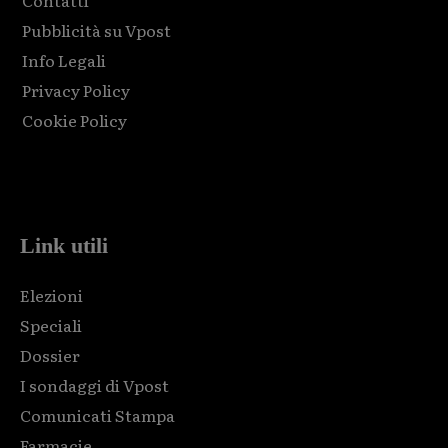
Contatti
Pubblicità su Vpost
Info Legali
Privacy Policy
Cookie Policy
Html code here! Replace this with any non empty raw html
code and that's it.
Link utili
Elezioni
Speciali
Dossier
I sondaggi di Vpost
Comunicati Stampa
Farmacie