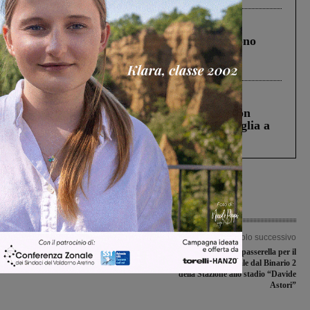
Cronaca
4 Agosto 2026
Un anno fa la strage in A1 in cui morirono
Gianni, Giulia e Franco. Lo schianto, il
processo, lo stop ai sorpassi fra tir....
Cronaca
3 Agosto 2026
Scomparso da una struttura di Castiglion
Fiorentino l’uomo che aveva ucciso la figlia a
Levane nel 2020
Articolo precedente
Articolo successivo
Anche il mister del Pestello Claudio
Rignano, collocata la passerella per il
Neri fra i premiati dell’Aiac di Arezzo
collegamento pedonale dal Binario 2
della Stazione allo stadio “Davide
Astori”