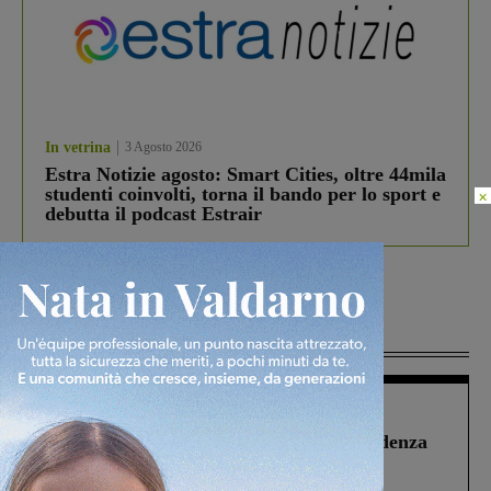
In vetrina
3 Agosto 2026
Estra Notizie agosto: Smart Cities, oltre 44mila
studenti coinvolti, torna il bando per lo sport e
×
debutta il podcast Estrair
Più lette
Figline Incisa Valdarno
1 Agosto 2026
Piscina di Figline finanziata oltre la scadenza
Pnrr, il gruppo di Fratelli d’Italia: “Un
ringraziamento al Governo”