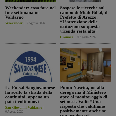
Weekender: cosa fare nel
Sospese le ricerche sul
fine settimana in
campo di Miah Billal, il
Valdarno
Prefetto di Arezzo:
“L’attenzione delle
Weekender
7 Agosto 2026
istituzioni su questa
vicenda resta alta”
Cronaca
6 Agosto 2026
La Futsal Sangiovannese
Punto Nascita, no alla
ha scelto la strada della
deroga ma il Ministero
continuità, appena un
apre al monitoraggio di
paio i volti nuovi
sei mesi. Vadi: “Una
risposta che valutiamo
San Giovanni Valdarno
positivamente anche se
6 Agosto 2026
con prudenza”