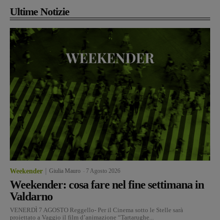
Ultime Notizie
Weekender
Giulia Mauro
-
7 Agosto 2026
Weekender: cosa fare nel fine settimana in
Valdarno
VENERDÌ 7 AGOSTO Reggello- Per il Cinema sotto le Stelle sarà
proiettato a Vaggio il film d’animazione “Tartarughe...