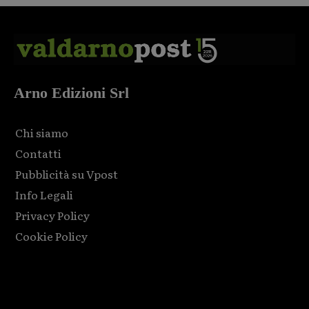
Arno Edizioni Srl
Chi siamo
Contatti
Pubblicità su Vpost
Info Legali
Privacy Policy
Cookie Policy
Html code here! Replace this with any non empty raw html
code and that's it.