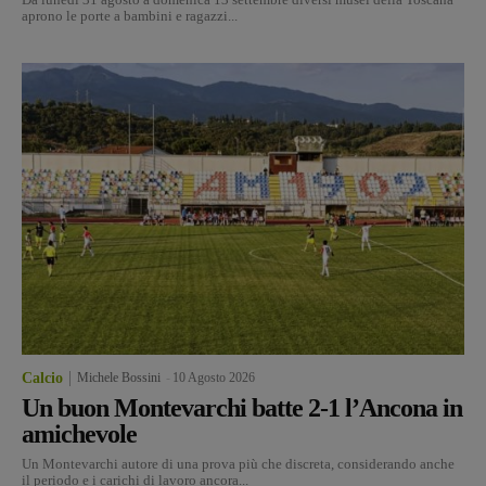
aprono le porte a bambini e ragazzi...
Calcio
Michele Bossini
-
10 Agosto 2026
Un buon Montevarchi batte 2-1 l’Ancona in
amichevole
Un Montevarchi autore di una prova più che discreta, considerando anche
il periodo e i carichi di lavoro ancora...