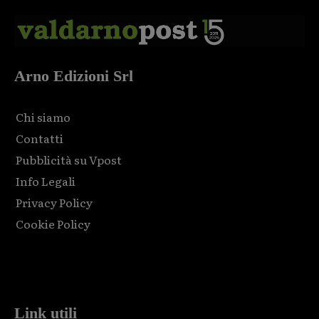
Arno Edizioni Srl
Chi siamo
Contatti
Pubblicità su Vpost
Info Legali
Privacy Policy
Cookie Policy
Html code here! Replace this with any non empty raw html
code and that's it.
Link utili