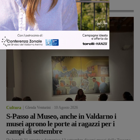
Ultime Notizie
Cultura
Glenda Venturini
-
10 Agosto 2026
S-Passo al Museo, anche in Valdarno i
musei aprono le porte ai ragazzi per i
campi di settembre
Da lunedì 31 agosto a domenica 13 settembre diversi musei della Toscana