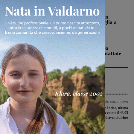
Cronaca
3 Agosto 2026
Scomparso da una struttura di Castiglion
Fiorentino l’uomo che aveva ucciso la figlia a
Levane nel 2020
Cronaca
5 Agosto 2026
Continuano le ricerche di Miah Billal. La
Prefettura: “In caso di avvistamento contattate
il 112”
Articolo precedente
Articolo successivo
La Castelnuovese si arrende di
Elezioni Figline e Incisa, ultima
misura al Galluzzo, che si qualifica
affluenza: alle 23.00 ha votato il 43,05
per la semifinale degli spareggi
% degli aventi diritto
regionali