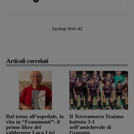
[rp4wp limit=4]
Articoli correlati
Dal treno all’ospedale, la
Il Terrranuova Traiana
vita in “Frammenti”: il
battuto 3-1
primo libro del
nell’amichevole di
valdarnese Luca Livi
Grosseto