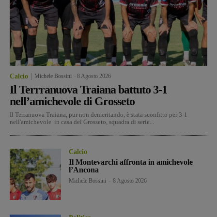
Calcio
Michele Bossini
-
8 Agosto 2026
Il Terrranuova Traiana battuto 3-1
nell’amichevole di Grosseto
Il Terranuova Traiana, pur non demeritando, è stata sconfitto per 3-1
nell'amichevole in casa del Grosseto, squadra di serie...
Calcio
Il Montevarchi affronta in amichevole
l’Ancona
Michele Bossini
-
8 Agosto 2026