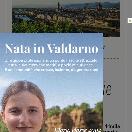
×
In vetrina
6 Agosto 2026
Gita di famiglia a Firenze: 5 idee per far
divertire i tuoi figli
In vetrina
3 Agosto 2026
Estra Notizie agosto: Smart Cities, oltre 44mila
studenti coinvolti, torna il bando per lo sport e