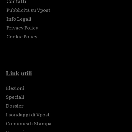
Contatti
Pubblicità su Vpost
Info Legali
Privacy Policy
Cookie Policy
Html code here! Replace this with any non empty raw html
code and that's it.
Link utili
Elezioni
Speciali
Dossier
I sondaggi di Vpost
Comunicati Stampa