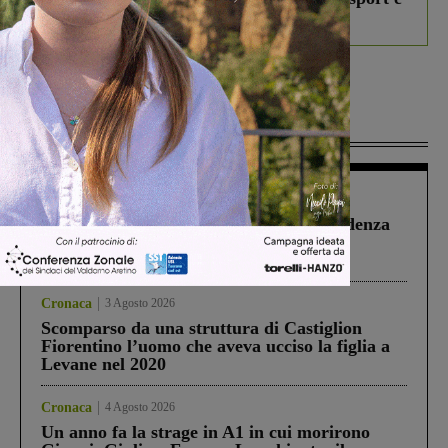
debutta il podcast Estrair
Più lette
Figline Incisa Valdarno
1 Agosto 2026
Piscina di Figline finanziata oltre la scadenza
Pnrr, il gruppo di Fratelli d’Italia: “Un
ringraziamento al Governo”
Cronaca
3 Agosto 2026
Scomparso da una struttura di Castiglion
Fiorentino l’uomo che aveva ucciso la figlia a
Levane nel 2020
Cronaca
4 Agosto 2026
Un anno fa la strage in A1 in cui morirono