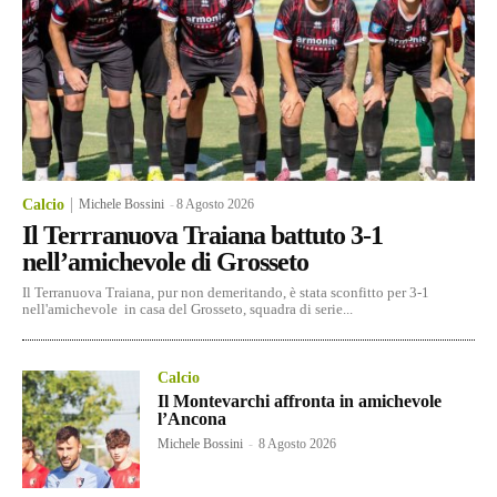
Calcio
Michele Bossini
-
8 Agosto 2026
Il Terrranuova Traiana battuto 3-1
nell’amichevole di Grosseto
Il Terranuova Traiana, pur non demeritando, è stata sconfitto per 3-1
nell'amichevole in casa del Grosseto, squadra di serie...
Calcio
Il Montevarchi affronta in amichevole
l’Ancona
Michele Bossini
-
8 Agosto 2026