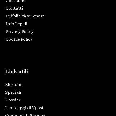
Chi siamo
Contatti
Pubblicità su Vpost
Info Legali
Privacy Policy
Cookie Policy
Html code here! Replace this with any non empty raw html
code and that's it.
Link utili
Elezioni
Speciali
Dossier
I sondaggi di Vpost
Comunicati Stampa