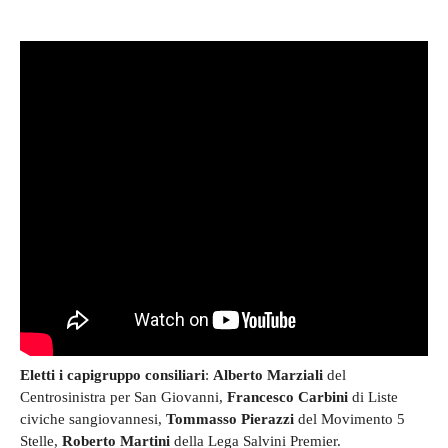
Eletti i capigruppo consiliari
:
Alberto Marziali
del
Centrosinistra per San Giovanni,
Francesco Carbini
di Liste
civiche sangiovannesi,
Tommasso Pierazzi
del Movimento 5
Stelle,
Roberto Martini
della Lega Salvini Premier.