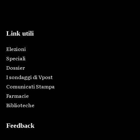
Html code here! Replace this with any non empty raw html
code and that's it.
Link utili
Elezioni
Speciali
Dossier
I sondaggi di Vpost
Comunicati Stampa
Farmacie
Biblioteche
Feedback