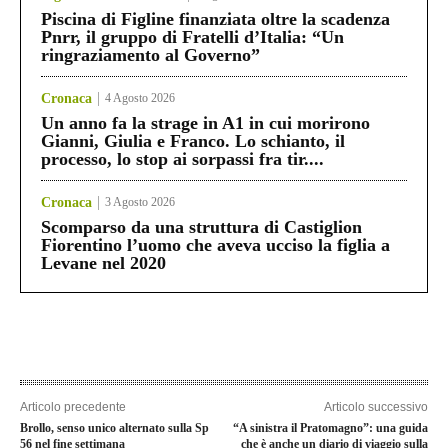
Piscina di Figline finanziata oltre la scadenza
Pnrr, il gruppo di Fratelli d’Italia: “Un
ringraziamento al Governo”
Cronaca
4 Agosto 2026
Un anno fa la strage in A1 in cui morirono
Gianni, Giulia e Franco. Lo schianto, il
processo, lo stop ai sorpassi fra tir....
Cronaca
3 Agosto 2026
Scomparso da una struttura di Castiglion
Fiorentino l’uomo che aveva ucciso la figlia a
Levane nel 2020
Articolo precedente
Articolo successivo
Brollo, senso unico alternato sulla Sp
“A sinistra il Pratomagno”: una guida
56 nel fine settimana
che è anche un diario di viaggio sulla