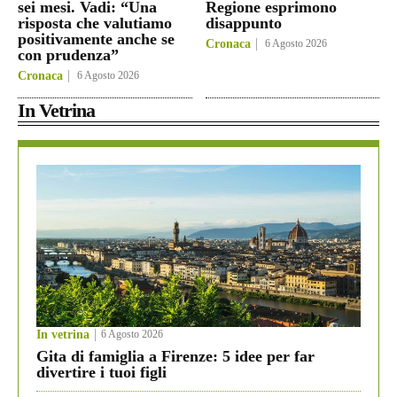
sei mesi. Vadi: “Una
Regione esprimono
risposta che valutiamo
disappunto
positivamente anche se
Cronaca
6 Agosto 2026
con prudenza”
Cronaca
6 Agosto 2026
In Vetrina
In vetrina
6 Agosto 2026
Gita di famiglia a Firenze: 5 idee per far
divertire i tuoi figli