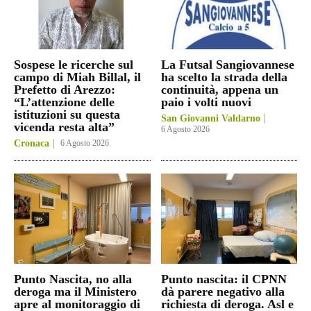
Sospese le ricerche sul
La Futsal Sangiovannese
campo di Miah Billal, il
ha scelto la strada della
Prefetto di Arezzo:
continuità, appena un
“L’attenzione delle
paio i volti nuovi
istituzioni su questa
San Giovanni Valdarno
vicenda resta alta”
6 Agosto 2026
Cronaca
6 Agosto 2026
Punto Nascita, no alla
Punto nascita: il CPNN
deroga ma il Ministero
dà parere negativo alla
apre al monitoraggio di
richiesta di deroga. Asl e