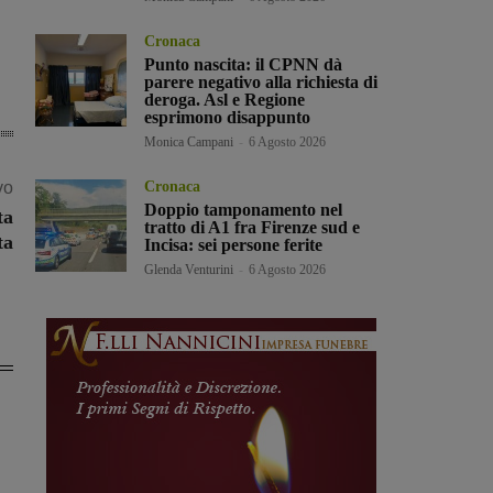
Cronaca
Punto nascita: il CPNN dà
parere negativo alla richiesta di
deroga. Asl e Regione
esprimono disappunto
Monica Campani
-
6 Agosto 2026
vo
Cronaca
Doppio tamponamento nel
ta
tratto di A1 fra Firenze sud e
ta
Incisa: sei persone ferite
Glenda Venturini
-
6 Agosto 2026