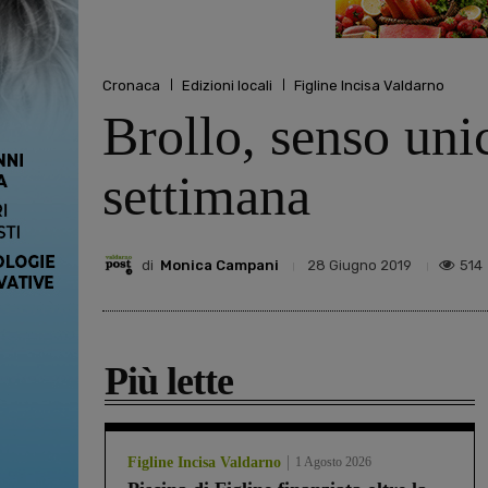
Cronaca
Edizioni locali
Figline Incisa Valdarno
Brollo, senso unic
settimana
di
Monica Campani
514
28 Giugno 2019
Più lette
Figline Incisa Valdarno
1 Agosto 2026