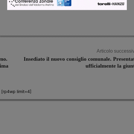
Articolo successi
rno.
Insediato il nuovo consiglio comunale. Presenta
sima
ufficialmente la giun
[rp4wp limit=4]