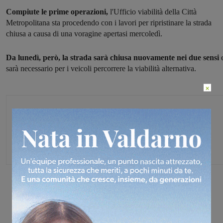
Compiute le prime operazioni,
l'Ufficio viabilità della Città
Metropolitana sta procedendo con i lavori per ripristinare la strada
chiusa a causa di una voragine apertasi mercoledì.
Da lunedì, però, la strada sarà chiusa nuovamente nei due sensi
sarà necessario per i veicoli percorrere la viabilità alternativa.
×
Monica Campani
Direttore
Share