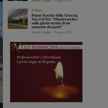
Monica Campani
-
8 Agosto 2026
Politica
Punto Nascita della Gruccia,
Tucci (FdI): “Montevarchi è
sulla giusta strada di un
aumento dei parti”
Monica Campani
-
8 Agosto 2026