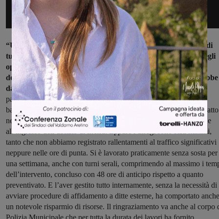
“Un sentito ringraziamento da parte dell’Amministrazione e di
tutta la comunità di Figline e Incisa Valdarno alla squadra degli
operai comunali e all’Ufficio tecnico per la disponibilità e la
dedizione con le quali hanno portato a termine i lavori, verrebbe
da dire, a tempo di record.
Si trattava di un intervento
particolarmente delicato perché imprevisto, urgente, tutt’altro che
banale dal punto di vista strutturale e che interessava proprio un tratto
nevralgico per la viabilità comunale, lungo la Strada regionale 69 e
all’ingresso dell’abitato di Incisa. Eppure i disagi sono stati minimi,
tanto che non abbiamo registrato rallentamenti al traffico significativi
neppure nelle ore di punta. Si è lavorato praticamente senza sosta per
una settimana, anche con turni serali, comprimendo al massimo i tem
dell’intervento, concluso con 48 ore di anticipo rispetto a quanto
preventivato. E l’aver gestito tutto internamente, senza la necessità di
avviare procedure di affidamento a ditte esterne, ha comportato anch
un notevole risparmio di risorse. Il ringraziamento va anche al corpo 
Polizia Municipale che per tutta la durata dei lavori ha fornito