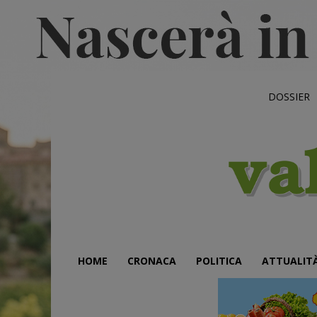
DOSSIER
HOME
CRONACA
POLITICA
ATTUALIT