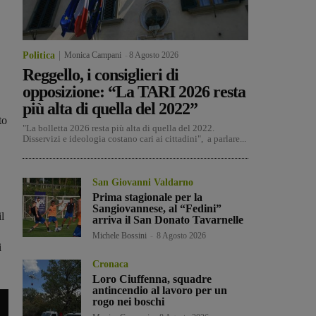
Politica
Monica Campani
-
8 Agosto 2026
Reggello, i consiglieri di
opposizione: “La TARI 2026 resta
più alta di quella del 2022”
to
"La bolletta 2026 resta più alta di quella del 2022.
Disservizi e ideologia costano cari ai cittadini", a parlare...
San Giovanni Valdarno
Prima stagionale per la
Sangiovannese, al “Fedini”
l
arriva il San Donato Tavarnelle
Michele Bossini
-
8 Agosto 2026
i
Cronaca
Loro Ciuffenna, squadre
antincendio al lavoro per un
rogo nei boschi