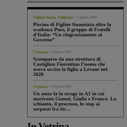
Figline Incisa Valdarno
1 Agosto 2026
Piscina di Figline finanziata oltre la
scadenza Pnrr, il gruppo di Fratelli
d’Italia: “Un ringraziamento al
Governo”
Cronaca
3 Agosto 2026
Scomparso da una struttura di
Castiglion Fiorentino l’uomo che
aveva ucciso la figlia a Levane nel
2020
Cronaca
4 Agosto 2026
Un anno fa la strage in A1 in cui
morirono Gianni, Giulia e Franco. Lo
schianto, il processo, lo stop ai
sorpassi fra tir....
In Vetrina