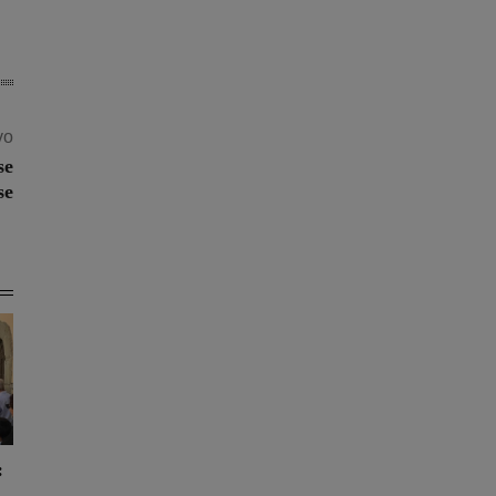
vo
se
se
: