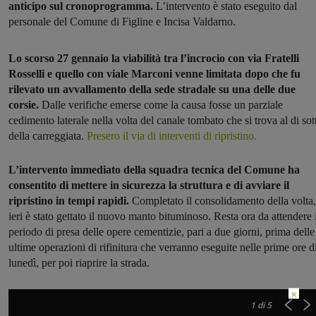
anticipo sul cronoprogramma.
L’intervento è stato eseguito dal
personale del Comune di Figline e Incisa Valdarno.
Lo scorso 27 gennaio la viabilità tra l’incrocio con via Fratelli
Rosselli e quello con viale Marconi venne limitata dopo che fu
rilevato un avvallamento della sede stradale su una delle due
corsie.
Dalle verifiche emerse come la causa fosse un parziale
cedimento laterale nella volta del canale tombato che si trova al di sot
della carreggiata.
Presero il via di interventi di ripristino.
L’intervento immediato della squadra tecnica del Comune ha
consentito di mettere in sicurezza la struttura e di avviare il
ripristino in tempi rapidi.
Completato il consolidamento della volta,
ieri è stato gettato il nuovo manto bituminoso. Resta ora da attendere i
periodo di presa delle opere cementizie, pari a due giorni, prima delle
ultime operazioni di rifinitura che verranno eseguite nelle prime ore d
lunedì, per poi riaprire la strada.
×
1
di 5