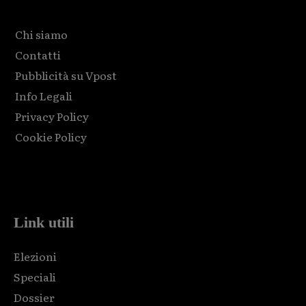
Chi siamo
Contatti
Pubblicità su Vpost
Info Legali
Privacy Policy
Cookie Policy
Html code here! Replace this with any non empty raw html
code and that's it.
Link utili
Elezioni
Speciali
Dossier