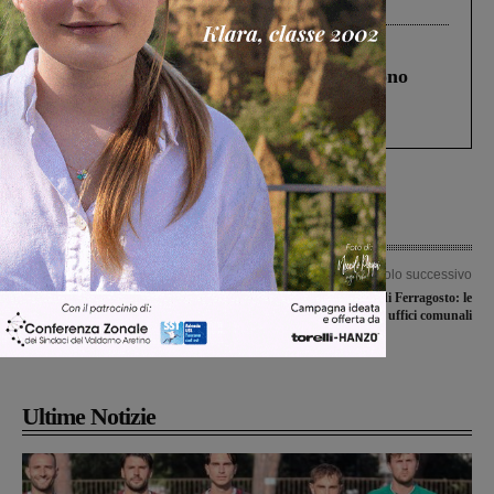
Levane nel 2020
Cronaca
4 Agosto 2026
Un anno fa la strage in A1 in cui morirono
Gianni, Giulia e Franco. Lo schianto, il
processo, lo stop ai sorpassi fra tir....
Articolo precedente
Articolo successivo
Ipotesi Ato unica dei rifiuti, le Liste
San Lorenzo e ponte di Ferragosto: le
Civiche contrarie: “Si rischia che la
chiusure degli uffici comunali
partita si giochi sulla pelle del
Valdarno”
Ultime Notizie