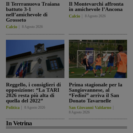
Il Terrranuova Traiana
Il Montevarchi affronta
battuto 3-1
in amichevole l’Ancona
nell’amichevole di
Calcio
8 Agosto 2026
Grosseto
Calcio
8 Agosto 2026
Reggello, i consiglieri di
Prima stagionale per la
opposizione: “La TARI
Sangiovannese, al
2026 resta più alta di
“Fedini” arriva il San
quella del 2022”
Donato Tavarnelle
Politica
8 Agosto 2026
San Giovanni Valdarno
8 Agosto 2026
In Vetrina