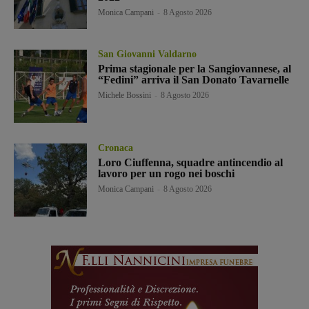
Monica Campani
-
8 Agosto 2026
San Giovanni Valdarno
Prima stagionale per la Sangiovannese, al
“Fedini” arriva il San Donato Tavarnelle
Michele Bossini
-
8 Agosto 2026
Cronaca
Loro Ciuffenna, squadre antincendio al
lavoro per un rogo nei boschi
Monica Campani
-
8 Agosto 2026