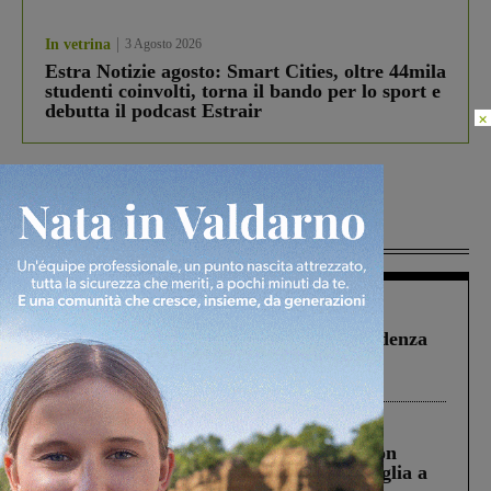
In vetrina
3 Agosto 2026
Estra Notizie agosto: Smart Cities, oltre 44mila
studenti coinvolti, torna il bando per lo sport e
debutta il podcast Estrair
×
Più lette
Figline Incisa Valdarno
1 Agosto 2026
Piscina di Figline finanziata oltre la scadenza
Pnrr, il gruppo di Fratelli d’Italia: “Un
ringraziamento al Governo”
Cronaca
3 Agosto 2026
Scomparso da una struttura di Castiglion
Fiorentino l’uomo che aveva ucciso la figlia a