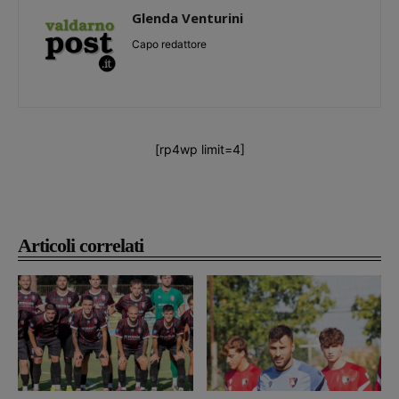
Glenda Venturini
Capo redattore
[rp4wp limit=4]
Articoli correlati