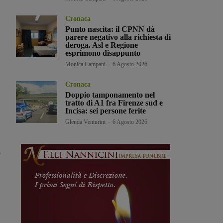
Cronaca
Punto nascita: il CPNN dà
parere negativo alla richiesta di
deroga. Asl e Regione
esprimono disappunto
Monica Campani
-
6 Agosto 2026
Cronaca
Doppio tamponamento nel
tratto di A1 fra Firenze sud e
Incisa: sei persone ferite
Glenda Venturini
-
6 Agosto 2026
o