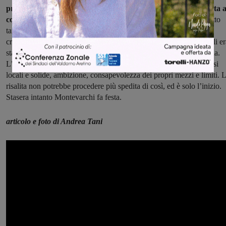
primo importante trampolino di lancio verso il calcio che spetta a
colori rossoblù
. Ci arriva dopo aver imparato ad esser grande, fatto
tanta fatica, perso punti e posizioni in classifica, incassato aspre
critiche, sempre trovando il modo di rialzarsi e chiudendo come gli er
stato chiesto di fare, con la vittoria e con l’attaccamento alla maglia.
L’Aquila è soprattutto di nuovo una società con un futuro, con basi
locali e solide, ambizione, consapevolezza dei propri mezzi e limiti. 
risalita non potrebbe procedere più spedita di così, ed è solo l’inizio.
Stasera intanto Montevarchi fa festa.
articolo e foto di Andrea Tani