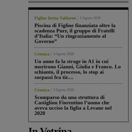
Figline Incisa Valdarno
1 Agosto 2026
Piscina di Figline finanziata oltre la
scadenza Pnrr, il gruppo di Fratelli
d’Italia: “Un ringraziamento al
Governo”
Cronaca
4 Agosto 2026
Un anno fa la strage in A1 in cui
morirono Gianni, Giulia e Franco. Lo
schianto, il processo, lo stop ai
sorpassi fra tir....
Cronaca
3 Agosto 2026
Scomparso da una struttura di
Castiglion Fiorentino l’uomo che
aveva ucciso la figlia a Levane nel
2020
In Vetrina