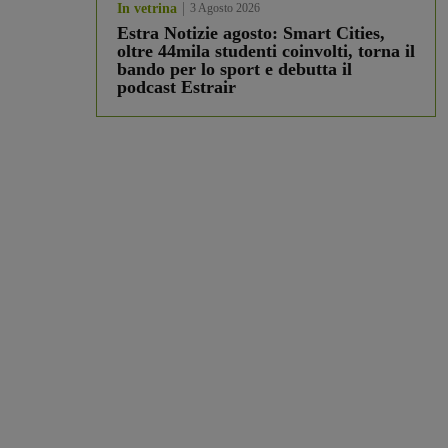
In vetrina
3 Agosto 2026
Estra Notizie agosto: Smart Cities,
oltre 44mila studenti coinvolti, torna il
bando per lo sport e debutta il
podcast Estrair