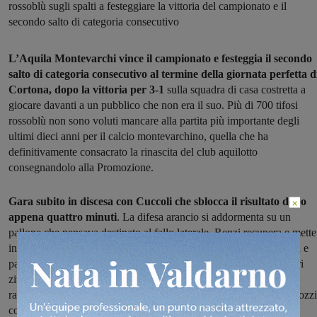
rossoblù sugli spalti a festeggiare la vittoria del campionato e il
secondo salto di categoria consecutivo
L’Aquila Montevarchi vince il campionato e festeggia il secondo
salto di categoria consecutivo al termine della giornata perfetta d
Cortona, dopo la vittoria per 3-1
sulla squadra di casa costretta a
giocare davanti a un pubblico che non era il suo. Più di 700 tifosi
rossoblù non sono voluti mancare alla partita più importante degli
ultimi dieci anni per il calcio montevarchino, quella che ha
definitivamente consacrato la rinascita del club aquilotto
consegnandolo alla Promozione.
Gara subito in discesa con Cuccoli che sblocca il risultato dopo
×
appena quattro minuti
. La difesa arancio si addormenta su un
pallone che pensava destinato al fallo laterale, Renzi recupera e mette
in mezzo per il capitano aquilotto lasciato tutto solo, colpo di testa e
palla sotto all’incrocio dei pali. Allo scadere del primo tempo Mori
zittisce la reazione dei locali, nel frattempo cresciuti di intensità,
raccogliendo il pallone sulla sinistra e bruciando il portiere Mecarozzi
con un preciso rasoterra.