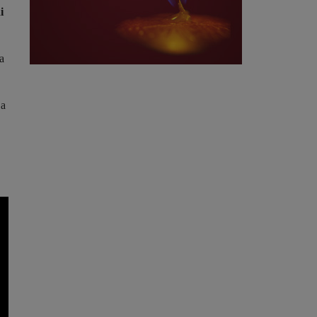
i
a
La