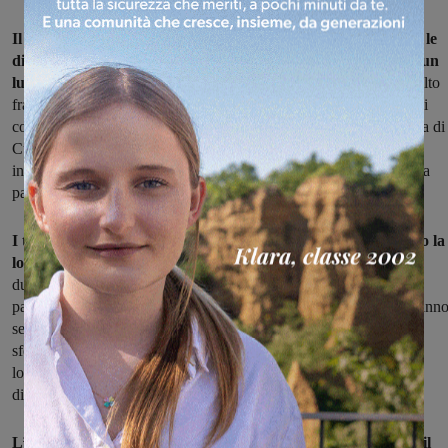
Il Cortona non demorde e alla prima vera occasione dimezza le
distanze con Rubechini, che al 12’ della ripresa gira in porta un
lungo lancio verticale in mezzo all’area
. Da lì la partita si fa molto
frammentata, l’Aquila resiste bene e appena prima del 90’ chiude i
conti con la rete del neo entrato Lorenzo Brocci. Grande cavalcata di
Cuccoli sulla sinistra, dribbling e palla in mezzo all’area, velo
intelligente di Mori che smarca il compagno davanti al portiere. La
palla si insacca e dà il via alla festa.
I tifosi si scatenano ed è giusto che saltino, è giusto che cantino la
loro esultanza che oggi sembra più uno sfogo
dopo gli anni
durissimi precipitati nel fallimento e quelli che son seguiti, fatti di
pazienza e di accettazione. Non si sono mai stancati di cantare, hann
seguito il cuore rossoblù che li guidava su campi di provincia
sforzandosi di non pensare ai fasti di un passato nemmeno troppo
lontano. Oggi tutto è andato secondo i piani e chi c’era non
dimenticherà questa giornata.
L’Aquila arriva in Promozione, seconda categoria regionale, il