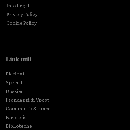
Info Legali
Privacy Policy
Cookie Policy
Html code here! Replace this with any non empty raw html
code and that's it.
Link utili
Elezioni
Speciali
Dossier
I sondaggi di Vpost
Comunicati Stampa
Farmacie
Biblioteche