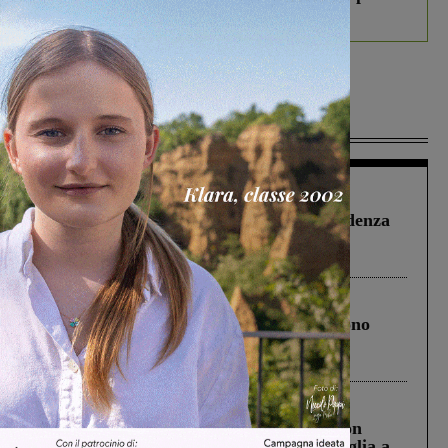
debutta il podcast Estrair
Più lette
Figline Incisa Valdarno
1 Agosto 2026
Piscina di Figline finanziata oltre la scadenza
Pnrr, il gruppo di Fratelli d’Italia: “Un
ringraziamento al Governo”
Cronaca
4 Agosto 2026
Un anno fa la strage in A1 in cui morirono
Gianni, Giulia e Franco. Lo schianto, il
processo, lo stop ai sorpassi fra tir....
Cronaca
3 Agosto 2026
Scomparso da una struttura di Castiglion
Fiorentino l’uomo che aveva ucciso la figlia a