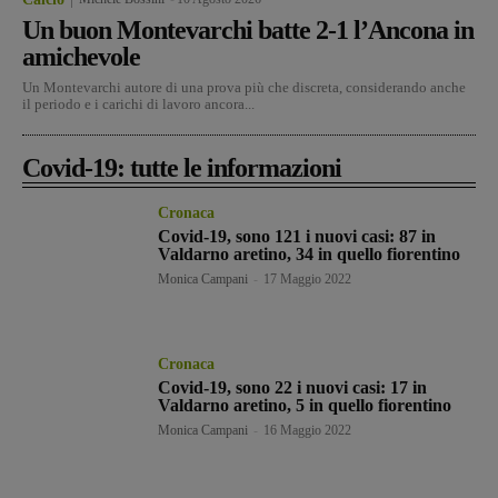
Un buon Montevarchi batte 2-1 l’Ancona in
amichevole
Un Montevarchi autore di una prova più che discreta, considerando anche
il periodo e i carichi di lavoro ancora...
Covid-19: tutte le informazioni
Cronaca
Covid-19, sono 121 i nuovi casi: 87 in
Valdarno aretino, 34 in quello fiorentino
Monica Campani
-
17 Maggio 2022
Cronaca
Covid-19, sono 22 i nuovi casi: 17 in
Valdarno aretino, 5 in quello fiorentino
Monica Campani
-
16 Maggio 2022