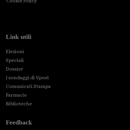
Cookie Policy
Html code here! Replace this with any non empty raw html
code and that's it.
Link utili
Elezioni
Speciali
Dossier
I sondaggi di Vpost
Comunicati Stampa
Farmacie
Biblioteche
Feedback