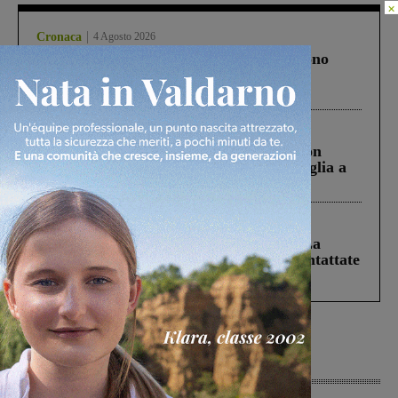
×
Cronaca
4 Agosto 2026
Un anno fa la strage in A1 in cui morirono
Gianni, Giulia e Franco. Lo schianto, il
processo, lo stop ai sorpassi fra tir....
Cronaca
3 Agosto 2026
Scomparso da una struttura di Castiglion
Fiorentino l’uomo che aveva ucciso la figlia a
Levane nel 2020
Cronaca
5 Agosto 2026
Continuano le ricerche di Miah Billal. La
Prefettura: “In caso di avvistamento contattate
il 112”