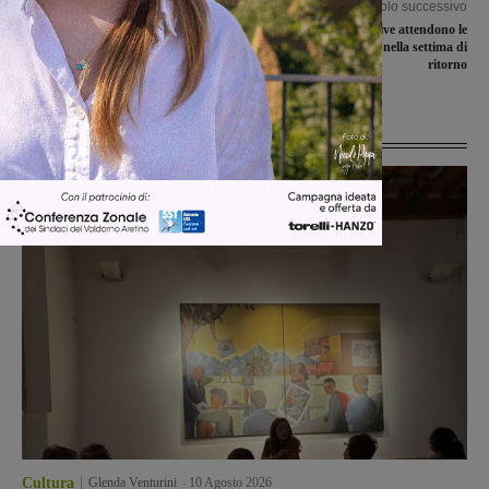
Articolo precedente
Articolo successivo
Ciclovia dell’Arno e turismo
Trasferte impegnative attendono le
cicloturistico sotto la lente del
valdarnesi di serie C nella settima di
Panathlon Club Valdarno
ritorno
Ultime Notizie
Cultura
Glenda Venturini
-
10 Agosto 2026