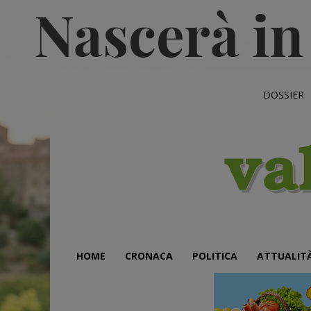
DOSSIER
HOME
CRONACA
POLITICA
ATTUALIT