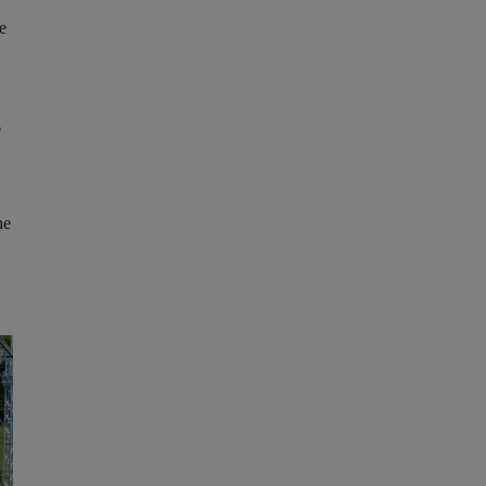
e
o
he