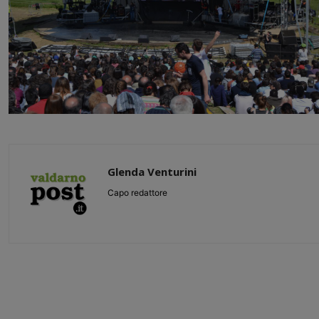
Glenda Venturini
Capo redattore
Share