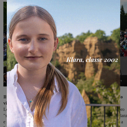
Il 1° Maggio, però, è una giornata di festa, pensata come segno
visibile di integrazione e accoglienza
. L'incontro collettivo a
Loppiano rappresenta il viaggio di tutti i popoli migranti, con le loro
"storie" che valicano confini, affidandosi al mare in cerca di fratellan
e speranza. E proprio per questo è stata preziosa la testimonianza, a