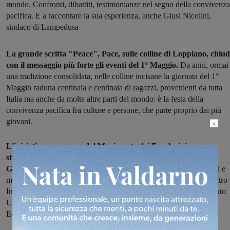
mondo. Confronti, dibattiti, testimonianze nel segno della convivenza
pacifica. E a raccontare la sua esperienza, anche Giusi Nicolini,
sindaco di Lampedusa
La grande scritta "Peace", Pace, sulle colline di Loppiano, chiu
con il messaggio più forte gli eventi del 1° Maggio.
Da anni, ormai
una tradizione consolidata, nelle colline incisane la giornata del 1°
Maggio raduna centinaia e centinaia di ragazzi, provenienti da tutta
Italia ma anche da molte altre parti del mondo: è la festa della
convivenza pacifica fra culture e persone, che parte proprio dai più
giovani.
×
L'iniziativa, promossa dal Movimento dei Focolari, è
stata preceduta da un meeting internazionale di tre giorni dei
Giovani per un Mondo Unito
in collaborazione con associazioni e
movimenti tra cui Nuovi Orizzonti, Comunità di Sant'Egidio, Centro
Internazionale La Pira, Living Peace, Rondine, Città Nuova, Istituto
Universitario Sophia, Barbiana, DanceLab, EcoOne, Sportmeet,
Economia disarmata, Il varco, Non dalla guerra.