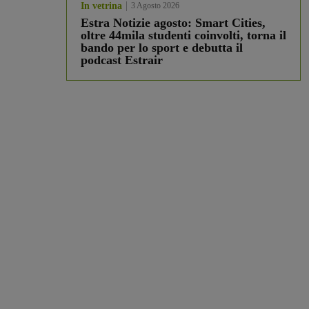
In vetrina
3 Agosto 2026
Estra Notizie agosto: Smart Cities,
oltre 44mila studenti coinvolti, torna il
bando per lo sport e debutta il
podcast Estrair