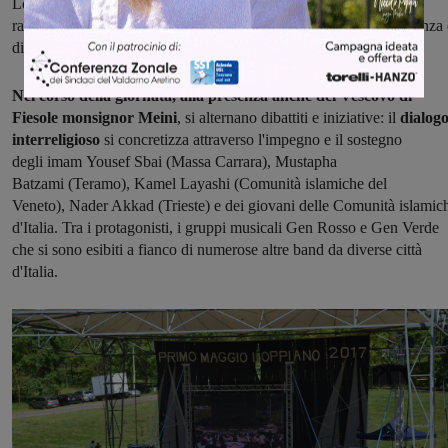
Loppiano, di
Giusi Nicolini, sindaco di Lampedusa
, che ha
raccontato ai presenti le proprie esperienze quotidiane di accoglienza 
di lotta all'omertà e all'odio.
Nel corso della giornata, alla presenza anche del Vescovo di
Fiesole monsignor Meini
, si alternano dibattiti e iniziative: il
dialog
interreligioso
si concretizza attraverso l'impegno e il sostegno
degli imam Yousef Sbai (Massa Carrara), Mustapha
Batzami (Teramo), Kamel Layashi (Comunità islamiche del
Veneto), Nader Akkad (Trieste) e dei giovani delle Comunità islamic
d'Italia. Tra i protagonisti, i gruppi musicali Gen Rosso e Gen Verde
che si sono esibiti a fianco di numerose altre band da diverse città
d'Italia.