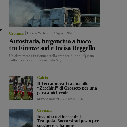
de
Cronaca
Glenda Venturini
-
7 Agosto 2026
Autostrada, furgoncino a fuoco
tra Firenze sud e Incisa Reggello
Un altro mezzo in fiamme nella cronaca di oggi. Questa
volta è successo in Autostrada A1, nel tratto fra...
Calcio
Il Terranuova Traiana allo
“Zecchini” di Grosseto per una
gara amichevole
Michele Bossini
-
7 Agosto 2026
Cronaca
Incendio nel bosco della
Trappola. Soccorsi sul posto per
spegnere le fiamme