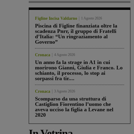
Figline Incisa Valdarno
1 Agosto 2026
Piscina di Figline finanziata oltre la
scadenza Pnrr, il gruppo di Fratelli
d’Italia: “Un ringraziamento al
Governo”
Cronaca
4 Agosto 2026
Un anno fa la strage in A1 in cui
morirono Gianni, Giulia e Franco. Lo
schianto, il processo, lo stop ai
sorpassi fra tir....
Cronaca
3 Agosto 2026
Scomparso da una struttura di
Castiglion Fiorentino l’uomo che
aveva ucciso la figlia a Levane nel
2020
In Vetrina