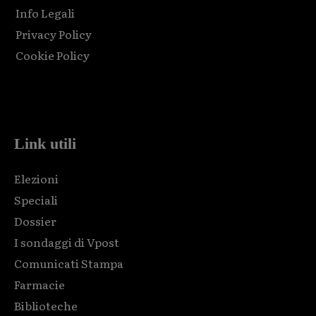
Info Legali
Privacy Policy
Cookie Policy
Html code here! Replace this with any non empty raw html
code and that's it.
Link utili
Elezioni
Speciali
Dossier
I sondaggi di Vpost
Comunicati Stampa
Farmacie
Biblioteche