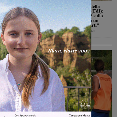
Loro Ciuffenna, squadre
Punto Nascita della
antincendio al lavoro per
Gruccia, Tucci (FdI):
un rogo nei boschi
“Montevarchi è sulla
giusta strada di un
Cronaca
8 Agosto 2026
aumento dei parti”
Politica
8 Agosto 2026
Ultime Calcio